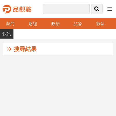
熱門
財經
政治
品論
影音
品
觀
點
財
搜尋結果
經
台
灣
財
經
新
聞
產
經/
股