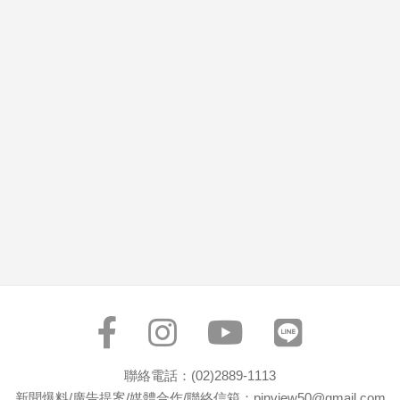
市
房
地
產
品
觀
點
政
治
政
治
焦
點
品
觀
聯絡電話：(02)2889-1113
點
新聞爆料/廣告提案/媒體合作/聯絡信箱：pinview50@gmail.com