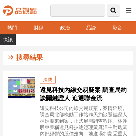
熱門
財經
政治
品論
影音
品
觀
點
財
搜尋結果
經
台
消費
灣
遠見科技內線交易疑案 調查局約
財
經
談關鍵證人 追通聯金流
新
遠見科技公司內線交易疑案，案情延燒。
聞
調查局北部機動工作站昨天約談關鍵證人
產
林姓股東到案，正式展開調查程序。林姓
經/
股東聲稱遠見科技總經理黃庭洋主動透露
股
內部經營的股價走向，她進場卻蒙受重大