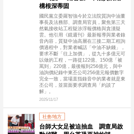
民
構根深蒂固
調
國民黨立委羅智強今於立法院質詢中油董
國
事長及法務部、調查局官員，聚焦第三天
會
然氣接收站工程疑涉浮報價格與貪瀆疑
焦
雲。他引用《鏡週刊》最新報導與業者錄
點
音內容，質疑中油高層在三接二期工程詢
價過程中，對業者喊話「中油不缺錢」，
要求不斷「往上加價」，從九十多億元可
觀
以做的工程，一路從122億、150億「被
罵到」220億，最後報到256億元，與中
點
油詢價紀錄中東丕公司256億元報價數字
完全一致，當場直指錄音中的業者就是東
兩
丕公司，並當面要求調查局「約談了
岸/
解」。
國
2025/11/17
際
社
會/
社會/地方
地
台師大女足被迫抽血 調查局啟
方