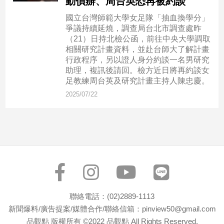
動偵辦、周台英恐再被約談
新
冠
國立台灣師範大學女足隊「抽血換學分」
病
爭議持續延燒，調查局台北市調查處昨
毒
（21）日持北檢公函，前往中央大學調取
專
相關研究計畫資料，並赴台師大了解計畫
區
行政程序，另以證人身分約談一名男研究
助理，複訊後請回。檢方近日將再約談女
足教練周台英及研究計畫主持人陳忠慶。
2025/07/22
南
台
灣
觀
點
南
台
灣
聯絡電話：(02)2889-1113
觀
新聞爆料/廣告提案/媒體合作/聯絡信箱：pinview50@gmail.com
點
品觀點 版權所有 ©2022 品觀點 All Rights Reserved.