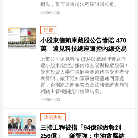
市
損失，誓言透過司法程序討回公道。
房
2026/06/05
地
產
消費
小股東信賴庫藏股公告慘賠 470
品
萬 遠見科技總座遭控內線交易
觀
上市公司遠見科技 (3040) 總經理黃庭洋
點
遭小股東指控涉嫌內線交易與操縱股價！
政
受害投資人委任律師華奕超代表受害者發
表聲明，嚴正通知董事會應儘速回應處
治
置，否則將逕向金管會及法務部調查局等
相關主管機關提出檢舉告發。
政
治
2026/06/03
焦
點
政治焦點
品
三接工程被指「94億能做報到
觀
點
256億」 羅智強：中油貪腐結