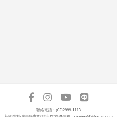
市
房
地
產
品
觀
點
政
治
政
治
焦
點
品
觀
聯絡電話：(02)2889-1113
點
新聞爆料/廣告提案/媒體合作/聯絡信箱：pinview50@gmail.com