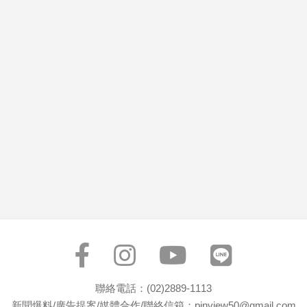
市
房
地
產
品
觀
點
政
治
政
治
焦
點
品
觀
聯絡電話：(02)2889-1113
點
新聞爆料/廣告提案/媒體合作/聯絡信箱：pinview50@gmail.com