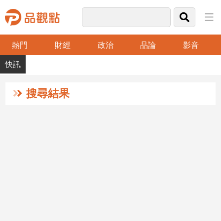
熱門
財經
政治
品論
影音
品
觀
點
財
搜尋結果
經
台
灣
財
經
新
聞
產
經/
股