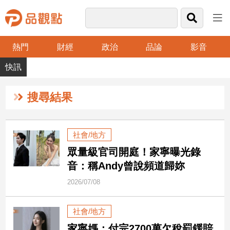
熱門
財經
政治
品論
影音
品
觀
點
財
搜尋結果
經
台
社會/地方
灣
眾量級官司開庭！家寧曝光錄
財
經
音：稱Andy曾說頻道歸妳
新
2026/07/08
聞
產
社會/地方
經/
股
家寧媽：付完2700萬欠稅罰鍰賠