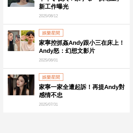
新
新工作曝光
冠
病
2025/08/12
毒
專
娛樂星聞
區
家寧控抓姦Andy跟小三在床上！
Andy怒：幻想文影片
南
2025/08/01
台
灣
娛樂星聞
觀
家寧一家全遭起訴！再提Andy對
點
感情不忠
南
2025/07/31
台
灣
觀
點