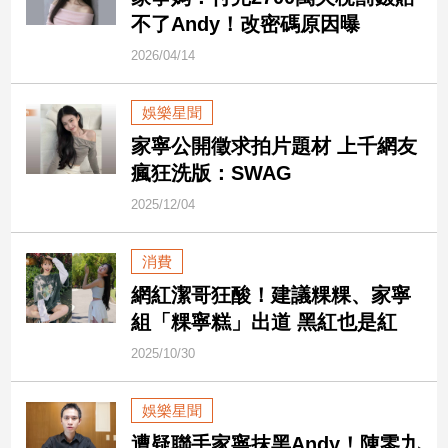
市
不了Andy！改密碼原因曝
房
2026/04/14
地
產
娛樂星聞
家寧公開徵求拍片題材 上千網友
品
瘋狂洗版：SWAG
觀
點
2025/12/04
政
治
消費
網紅潔哥狂酸！建議粿粿、家寧
政
組「粿寧糕」出道 黑紅也是紅
治
焦
2025/10/30
點
品
娛樂星聞
觀
點
遭疑聯手家寧抹黑Andy！陳零九