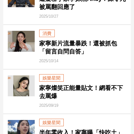
民
被罵翻回應了
調
2025/10/27
國
會
焦
消費
點
家寧新片流量暴跌！還被抓包
「留言自問自答」
觀
2025/10/14
點
娛樂星聞
兩
家寧燦笑正能量貼文！網看不下
岸/
國
去罵爆
際
2025/09/19
社
會/
地
娛樂星聞
方
半年零收入！家寧曝「快吃土」