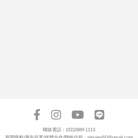
市
房
地
產
品
觀
點
政
治
政
治
焦
點
品
觀
聯絡電話：(02)2889-1113
點
新聞爆料/廣告提案/媒體合作/聯絡信箱：pinview50@gmail.com