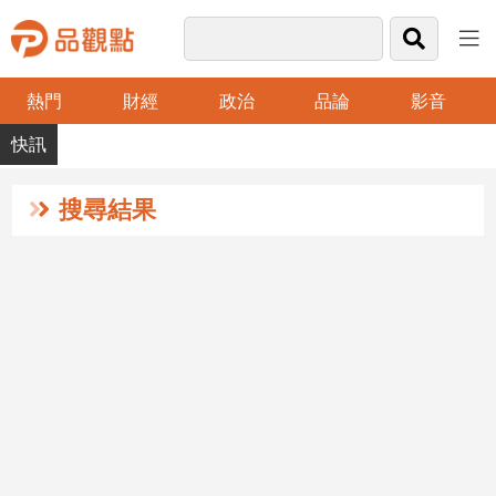
熱門
財經
政治
品論
影音
品
觀
點
財
搜尋結果
經
台
灣
財
經
新
聞
產
經/
股