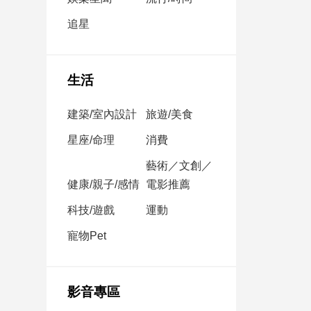
民
調
追星
國
會
焦
生活
點
建築/室內設計
旅遊/美食
觀
星座/命理
消費
點
藝術／文創／
健康/親子/感情
電影推薦
兩
岸/
科技/遊戲
運動
國
際
寵物Pet
社
會/
地
影音專區
方