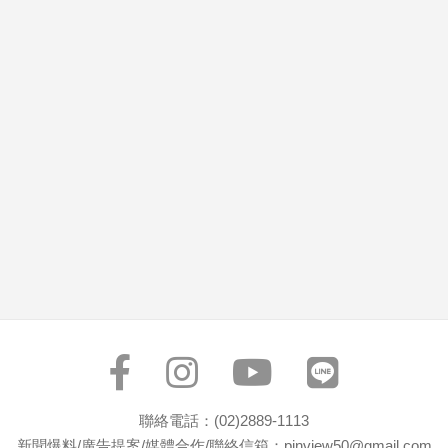
市
房
地
產
品
觀
點
政
治
政
治
焦
點
品
觀
聯絡電話：(02)2889-1113
點
新聞爆料/廣告提案/媒體合作/聯絡信箱：pinview50@gmail.com