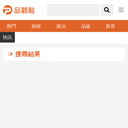
熱門
財經
政治
品論
影音
品
觀
點
財
搜尋結果
經
台
灣
財
經
新
聞
產
經/
股