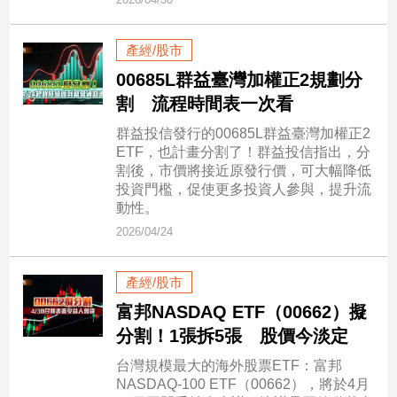
新
冠
病
產經/股市
毒
00685L群益臺灣加權正2規劃分
專
割 流程時間表一次看
區
群益投信發行的00685L群益臺灣加權正2
ETF，也計畫分割了！群益投信指出，分
南
割後，市價將接近原發行價，可大幅降低
投資門檻，促使更多投資人參與，提升流
台
動性。
灣
2026/04/24
觀
點
產經/股市
南
富邦NASDAQ ETF（00662）擬
台
分割！1張拆5張 股價今淡定
灣
觀
台灣規模最大的海外股票ETF：富邦
點
NASDAQ-100 ETF（00662），將於4月