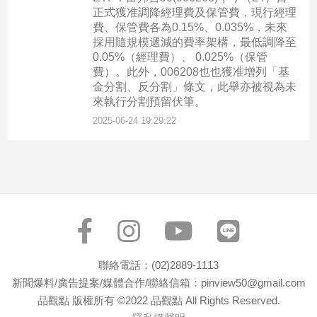
專
正式獲准調降經理費及保管費，現行經理
費、保管費各為0.15%、0.035%，未來
區
採用隨規模遞減的費率架構，最低調降至
【我
0.05%（經理費）、 0.025%（保管
的
費）。此外，006208也也獲准增列「基
觀
金分割、反分割」條文，此舉亦被視為未
來執行分割預留伏筆。
點】
2025-06-24 19:29:22
聯絡電話：(02)2889-1113
新聞爆料/廣告提案/媒體合作/聯絡信箱：pinview50@gmail.com
品觀點 版權所有 ©2022 品觀點 All Rights Reserved.