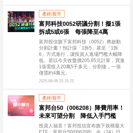
寵
物
產經/股市
Pet
富邦科技0052研議分割！擬1張
拆成5或6張 每張降至4萬
影
富邦投信旗下富邦科技（0052）將啟動
音
分割計畫！預計採「1拆5」甚至「1拆
專
6」方式進行，讓投資人進場門檻大幅降
區
低。若以今天收盤價205.85元計算，買進
1張需投入20萬5千多元，分割後，一張
僅需約4萬元。
合
2025-08-08 15:15:25
作
媒
產經/股市
體
富邦台50（006208）降費用率！
未來可望分割 降低入手門檻
投
投資人福音！富邦投信宣布旗下規模最大
稿
ETF：富邦台50(006208)，今（24）日