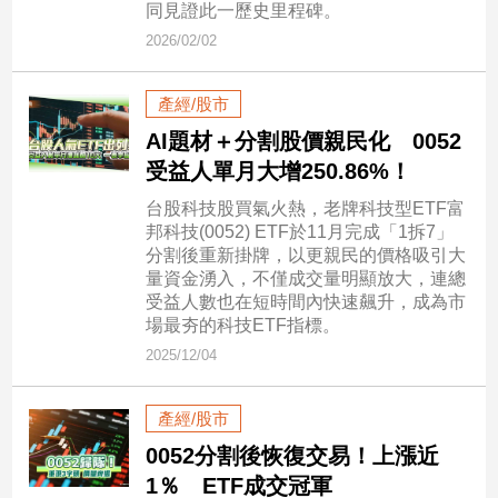
同見證此一歷史里程碑。
建
2026/02/02
築/
室
內
產經/股市
設
AI題材＋分割股價親民化 0052
計
受益人單月大增250.86%！
旅
遊/
台股科技股買氣火熱，老牌科技型ETF富
美
邦科技(0052) ETF於11月完成「1拆7」
食
分割後重新掛牌，以更親民的價格吸引大
量資金湧入，不僅成交量明顯放大，連總
星
受益人數也在短時間內快速飆升，成為市
座/
場最夯的科技ETF指標。
命
理
2025/12/04
消
費
產經/股市
健
0052分割後恢復交易！上漲近
康/
1％ ETF成交冠軍
親