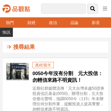
熱門
財經
政治
品論
影音
品
觀
點
財
搜尋結果
經
台
產經/股市
灣
0050今年沒有分割 元大投信：
財
經
勿輕信來路不明資訊！
新
近期社群媒體流傳「元大台灣卓越50證券
聞
投資信託基金(0050)」辦理分割，元大投
產
信發出聲明，強調0050今（115）年未辦
經/
理任何分割作業，提醒投資人提高警覺，
股
勿輕信來路不明資訊。