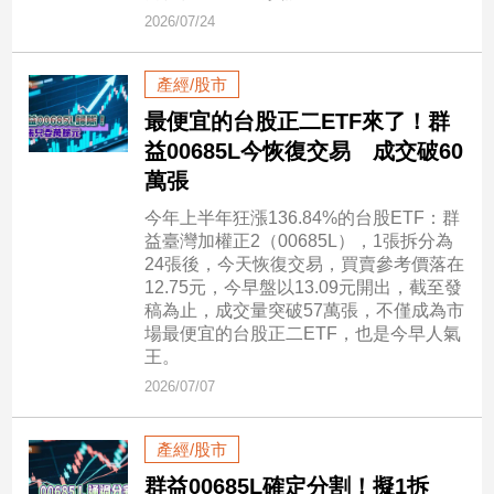
市
2026/07/24
房
地
產經/股市
產
最便宜的台股正二ETF來了！群
益00685L今恢復交易 成交破60
品
萬張
觀
今年上半年狂漲136.84%的台股ETF：群
點
益臺灣加權正2（00685L），1張拆分為
政
24張後，今天恢復交易，買賣參考價落在
治
12.75元，今早盤以13.09元開出，截至發
稿為止，成交量突破57萬張，不僅成為市
政
場最便宜的台股正二ETF，也是今早人氣
治
王。
焦
2026/07/07
點
品
產經/股市
觀
點
群益00685L確定分割！擬1拆