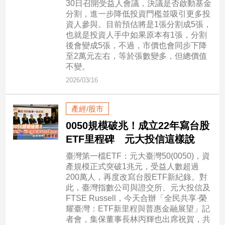
30日召開受益人會議，決議是否啟動基金
分割，進一步降低投資門檻並吸引更多投
資人參與。目前預估將是1張分割成5張，
娛
也就是投資人手中如果原本有1張，分割
樂
後會變成5張，不過，市價也會同步下降
至2萬元左右，等於張數變多，但總價值
娛
不變。
樂
2026/03/16
星
聞
流
產經/股市
行/
0050規模破兆！成立22年寫台股
時
ETF里程碑 元大投信這樣說
尚
追
臺灣第一檔ETF：元大臺灣50(0050)，資
星
產規模正式突破1兆元，受益人數超過
200萬人，再度改寫台股ETF新紀錄。對
此，臺灣指數公司與證交所、元大投信及
FTSE Russell，今天合辦「全民共享·榮
生
耀臺灣：ETF新里程與普惠金融展望」記
活
者會，集保董事長林丙輝也出席祝賀，共