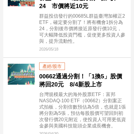
民
24 市價將近10元
調
群益投信發行的00685L群益臺灣加權正2
國
ETF，確定要分割了！將有機會1拆分為
會
24，分割後市價將接近原發行價10元，
焦
可大幅降低投資門檻，促使更多投資人參
點
與，提升流動性。
2026/05/18
觀
產經/股市
點
00662通過分割！「1換5」股價
兩
將回20元 8/4新股上市
岸/
國
台灣規模最大的海外股票ETF：富邦
際
NASDAQ-100 ETF（00662）分割案正
式拍板，分割倍數預估為5倍，也就是1張
社
將分割為5張，預估每股股價可望回到初
會/
次發行價20元附近，使投資人可用更低資
地
金參與美國科技龍頭企業成長機會。
方
2026/04/30