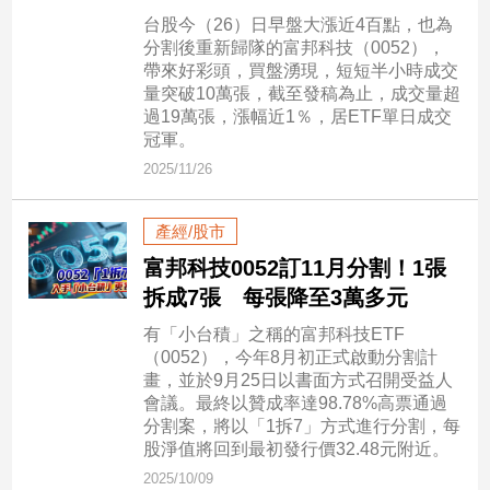
子/
台股今（26）日早盤大漲近4百點，也為
感
分割後重新歸隊的富邦科技（0052），
情
帶來好彩頭，買盤湧現，短短半小時成交
量突破10萬張，截至發稿為止，成交量超
藝
過19萬張，漲幅近1％，居ETF單日成交
術
冠軍。
／
文
2025/11/26
創
／
產經/股市
電
影
富邦科技0052訂11月分割！1張
推
拆成7張 每張降至3萬多元
薦
有「小台積」之稱的富邦科技ETF
科
（0052），今年8月初正式啟動分割計
技/
畫，並於9月25日以書面方式召開受益人
遊
會議。最終以贊成率達98.78%高票通過
戲
分割案，將以「1拆7」方式進行分割，每
運
股淨值將回到最初發行價32.48元附近。
動
2025/10/09