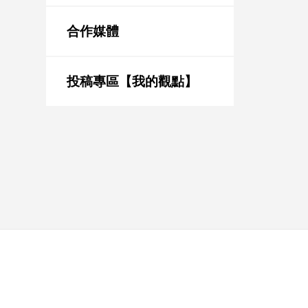
新
冠
合作媒體
病
毒
專
區
投稿專區【我的觀點】
南
台
灣
觀
點
南
台
灣
觀
點