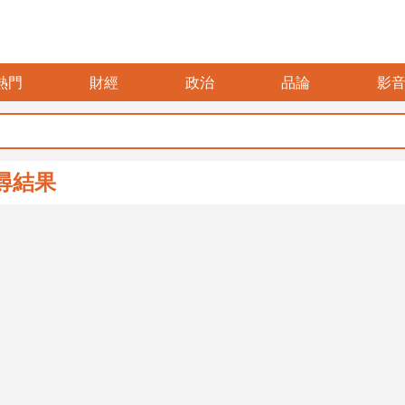
熱門
財經
政治
品論
影
尋結果