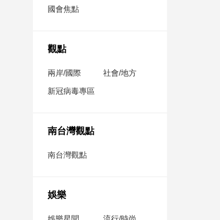
市
國會焦點
房
地
產
觀點
兩岸/國際
社會/地方
品
觀
新冠病毒專區
點
政
治
南台灣觀點
政
南台灣觀點
治
焦
點
娛樂
品
觀
點
娛樂星聞
流行/時尚