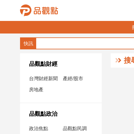
品
觀
點
財
搜
經
品觀點財經
台
台灣財經新聞
產經/股市
灣
財
房地產
經
新
聞
品觀點政治
產
經/
政治焦點
品觀點民調
股