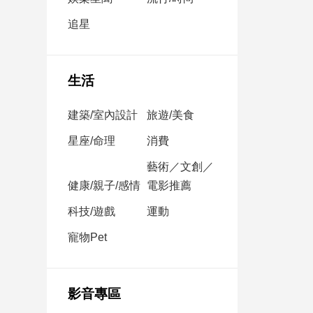
民
調
追星
國
會
焦
生活
點
建築/室內設計
旅遊/美食
觀
星座/命理
消費
點
藝術／文創／
健康/親子/感情
電影推薦
兩
岸/
科技/遊戲
運動
國
際
寵物Pet
社
會/
地
影音專區
方