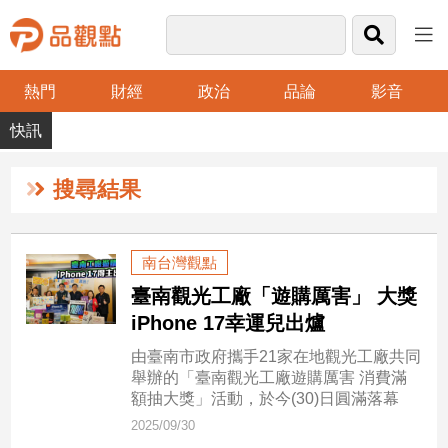
熱門
財經
政治
品論
影音
品
觀
點
財
搜尋結果
經
台
南台灣觀點
灣
臺南觀光工廠「遊購厲害」 大獎
財
經
iPhone 17幸運兒出爐
新
由臺南市政府攜手21家在地觀光工廠共同
聞
舉辦的「臺南觀光工廠遊購厲害 消費滿
產
額抽大獎」活動，於今(30)日圓滿落幕
經/
2025/09/30
股