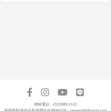
市
房
地
產
品
觀
點
政
治
政
治
焦
點
品
觀
聯絡電話：(02)2889-1113
點
新聞爆料/廣告提案/媒體合作/聯絡信箱：pinview50@gmail.com