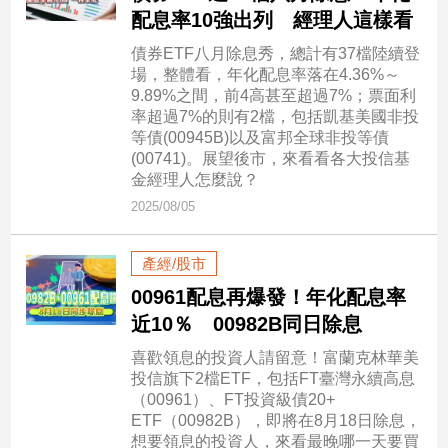
民
配息率10強出列 經理人這樣看
調
債券ETF八月除息秀，總計有37檔陸續登
國
場，整體看，年化配息率落在4.36%～
會
9.89%之間，前4高甚至超過7%；票面利
焦
率超過7%的則有2檔，包括凱基美國非投
點
等債(00945B)以及富邦全球非投等債
(00741)。展望後市，來看看各大投信基
金經理人怎麼說？
觀
2025/08/05
點
產經/股市
兩
岸/
00961配息再爆發！年化配息率
國
近10％ 00982B同日除息
際
喜歡領息的投資人請留意！富蘭克林華美
社
投信旗下2檔ETF，包括FT臺灣永續高息
會/
（00961）、FT投資級債20+
地
ETF（00982B），即將在8月18日除息，
方
想要領息的投資人，來看最晚哪一天要買