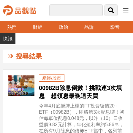
熱門
財經
政治
品論
影音
品
觀
點
財
搜尋結果
經
台
產經/股市
灣
00982B除息倒數！挑戰連3次填
財
經
息 想領息最晚這天買
新
今年4月底掛牌上櫃的FT投資級債20+
聞
ETF（00982B），即將第3次配息囉！初
產
估每單位配息0.048元，以昨（10）日收
經/
盤價9.82元計算，年化殖利率約5.86％，
股
在所有9月除息的債券ETF當中，名列前