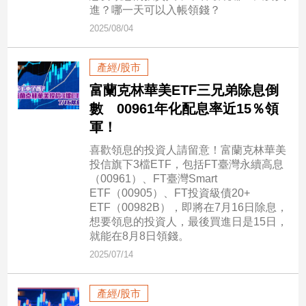
新
進？哪一天可以入帳領錢？
冠
2025/08/04
病
毒
專
產經/股市
區
富蘭克林華美ETF三兄弟除息倒
數 00961年化配息率近15％領
軍！
南
台
喜歡領息的投資人請留意！富蘭克林華美
投信旗下3檔ETF，包括FT臺灣永續高息
灣
（00961）、FT臺灣Smart
觀
ETF（00905）、FT投資級債20+
點
ETF（00982B），即將在7月16日除息，
想要領息的投資人，最後買進日是15日，
南
就能在8月8日領錢。
台
2025/07/14
灣
觀
點
產經/股市