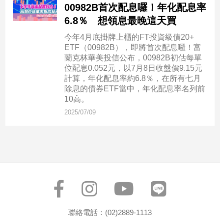
00982B首次配息囉！年化配息率
6.8％ 想領息最晚這天買
娛
樂
今年4月底掛牌上櫃的FT投資級債20+
ETF（00982B），即將首次配息囉！富
蘭克林華美投信公布，00982B初估每單
娛
位配息0.052元，以7月8日收盤價9.15元
樂
計算，年化配息率約6.8％，在所有七月
星
除息的債券ETF當中，年化配息率名列前
聞
10高。
流
2025/07/09
行/
時
尚
追
星
生
活
聯絡電話：(02)2889-1113