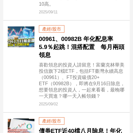
市
10高。
房
2025/09/11
地
產
產經/股市
00961、00982B 年化配息率
品
5.9％起跳！混搭配置 每月兩頭
觀
領息
點
喜歡領息的投資人請留意！富蘭克林華美
政
投信旗下2檔ETF，包括FT臺灣永續高息
治
（00961）、FT投資級債20+
ETF（00982B），即將在9月16日除息，
政
想要領息的投資人，一起來看看，最晚哪
治
一天買進？哪一天入帳領錢？
焦
2025/09/02
點
品
產經/股市
觀
點
債券ETF近40檔八月除息！年化