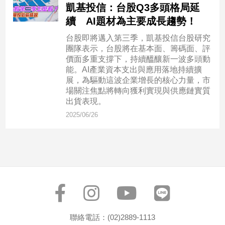
凱基投信：台股Q3多頭格局延
續 AI題材為主要成長趨勢！
娛
樂
台股即將邁入第三季，凱基投信台股研究
團隊表示，台股將在基本面、籌碼面、評
價面多重支撐下，持續醞釀新一波多頭動
娛
能。AI產業資本支出與應用落地持續擴
樂
展，為驅動這波企業增長的核心力量，市
星
場關注焦點將轉向獲利實現與供應鏈實質
聞
出貨表現。
流
2025/06/26
行/
時
尚
追
星
生
活
聯絡電話：(02)2889-1113