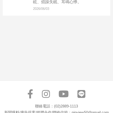
市
眩、煩躁失眠、耳鳴心悸。
2026/06/03
房
地
產
品
觀
點
政
治
政
治
焦
點
品
觀
聯絡電話：(02)2889-1113
點
新聞爆料/廣告提案/媒體合作/聯絡信箱：pinview50@gmail.com