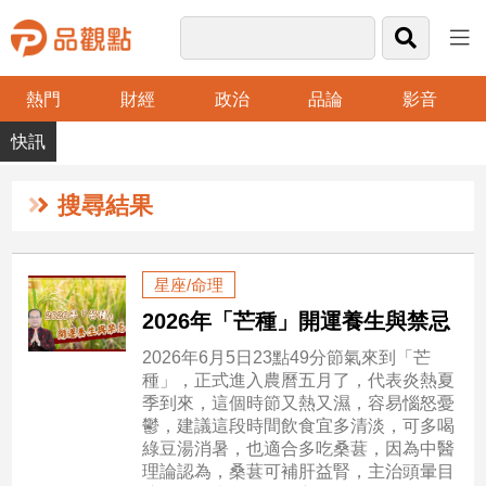
熱門
財經
政治
品論
影音
品
觀
點
財
搜尋結果
經
台
星座/命理
灣
2026年「芒種」開運養生與禁忌
財
經
2026年6月5日23點49分節氣來到「芒
新
種」，正式進入農曆五月了，代表炎熱夏
聞
季到來，這個時節又熱又濕，容易惱怒憂
產
鬱，建議這段時間飲食宜多清淡，可多喝
經/
綠豆湯消暑，也適合多吃桑葚，因為中醫
股
理論認為，桑葚可補肝益腎，主治頭暈目