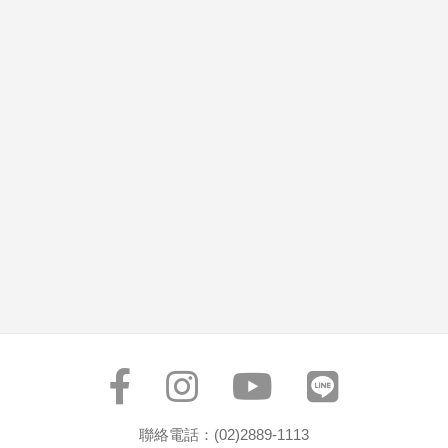
聯絡電話：(02)2889-1113