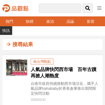
熱門
財經
政治
品論
影音
品
觀
點
財
搜尋結果
經
台
南台灣觀點
灣
人氣品牌快閃西市場 百年古蹟
財
經
再掀人潮熱度
新
台南市政府持續推動西市場活化，攜手人
聞
氣品牌hahababy於香蕉倉庫推出期間限
產
定快閃活動
經/
2026/03/31
股