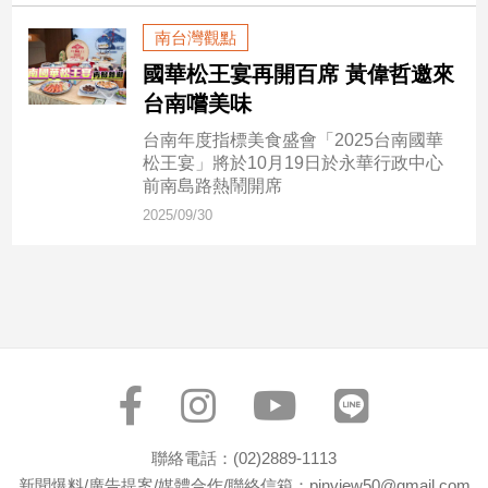
市
南台灣觀點
房
地
國華松王宴再開百席 黃偉哲邀來
產
台南嚐美味
台南年度指標美食盛會「2025台南國華
松王宴」將於10月19日於永華行政中心
品
前南島路熱鬧開席
觀
2025/09/30
點
政
治
政
治
焦
點
品
觀
聯絡電話：(02)2889-1113
點
新聞爆料/廣告提案/媒體合作/聯絡信箱：pinview50@gmail.com