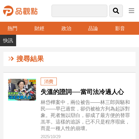
熱門
財經
政治
品論
影音
品
觀
點
財
搜尋結果
經
台
消費
灣
失溫的證詞──當司法冷過人心
財
經
林岱樺案中，兩位被告——林三郎與駱和
新
民——早已過世，卻仍被檢方列為起訴對
聞
象。死者無以辯白，卻成了最方便的替罪
產
羔羊。這樣的追訴，已不只是程序瑕疵，
經/
而是一種人性的崩壞。
股
2025/10/29