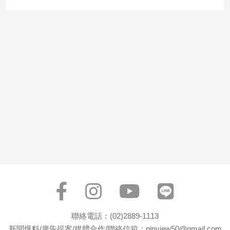
市
房
地
產
品
觀
點
政
治
政
治
焦
點
品
觀
聯絡電話：(02)2889-1113
點
新聞爆料/廣告提案/媒體合作/聯絡信箱：pinview50@gmail.com