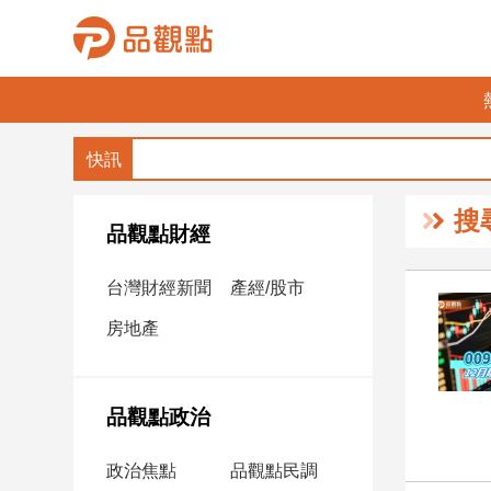
品
觀
點
財
搜
經
品觀點財經
台
台灣財經新聞
產經/股市
灣
財
房地產
經
新
聞
品觀點政治
產
經/
政治焦點
品觀點民調
股