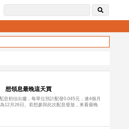
音
不變 想領息最晚這天買
年終配息初估出爐，每單位預計配發0.045元，連4個月
為12月26日。若想參與此次配息發放，來看最晚