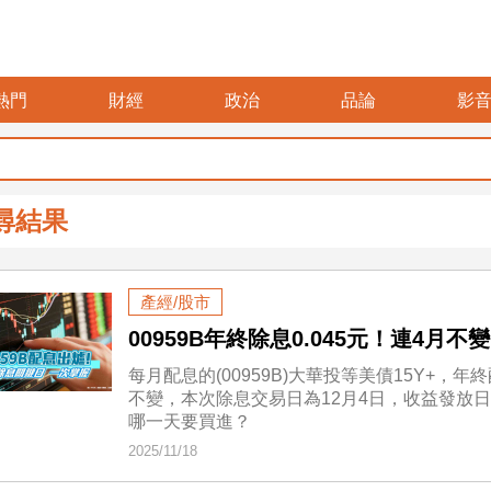
熱門
財經
政治
品論
影
尋結果
產經/股市
00959B年終除息0.045元！連4月
每月配息的(00959B)大華投等美債15Y+，
不變，本次除息交易日為12月4日，收益發放日
哪一天要買進？
2025/11/18