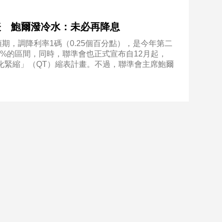
縮表 鮑爾潑冷水：未必再降息
期，調降利率1碼（0.25個百分點），是今年第二
-4%的區間，同時，聯準會也正式宣布自12月起，
量化緊縮」（QT）縮表計畫。不過，聯準會主席鮑爾