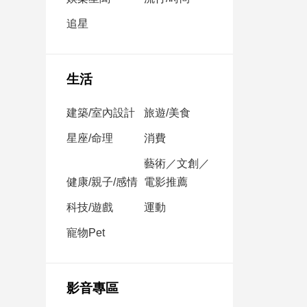
民
調
追星
國
會
焦
生活
點
建築/室內設計
旅遊/美食
觀
星座/命理
消費
點
藝術／文創／
健康/親子/感情
電影推薦
兩
岸/
科技/遊戲
運動
國
際
寵物Pet
社
會/
地
影音專區
方