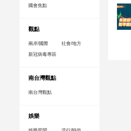
市
國會焦點
房
地
產
觀點
兩岸/國際
社會/地方
品
觀
新冠病毒專區
點
政
治
南台灣觀點
政
南台灣觀點
治
焦
點
娛樂
品
觀
點
娛樂星聞
流行/時尚