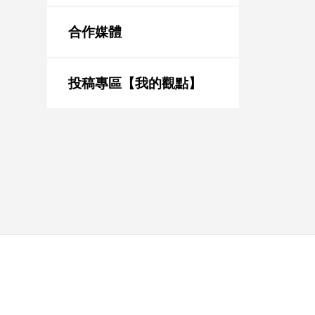
新
冠
合作媒體
病
毒
專
區
投稿專區【我的觀點】
南
台
灣
觀
點
南
台
灣
觀
點