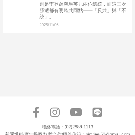
市
別是李登輝與馬英九兩位總統，而這三次
勝選都有明確共同點——「反共」與「不
房
統」。
地
產
2025/11/06
品
觀
點
政
治
政
治
焦
點
品
觀
聯絡電話：(02)2889-1113
點
新聞爆料/廣告提案/媒體合作/聯絡信箱：pinview50@gmail.com