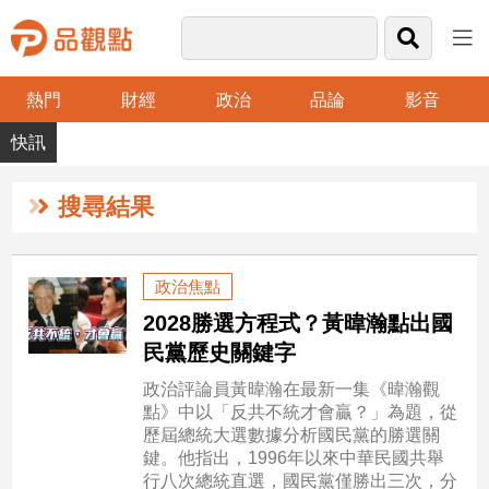
熱門
財經
政治
品論
影音
品
觀
點
財
搜尋結果
經
台
政治焦點
灣
2028勝選方程式？黃暐瀚點出國
財
經
民黨歷史關鍵字
新
政治評論員黃暐瀚在最新一集《暐瀚觀
聞
點》中以「反共不統才會贏？」為題，從
產
歷屆總統大選數據分析國民黨的勝選關
經/
鍵。他指出，1996年以來中華民國共舉
股
行八次總統直選，國民黨僅勝出三次，分