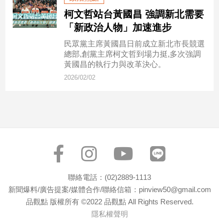
民
柯文哲站台黃國昌 強調新北需要
調
「新政治人物」加速進步
國
會
民眾黨主席黃國昌日前成立新北市長競選
焦
總部,創黨主席柯文哲到場力挺,多次強調
點
黃國昌的執行力與改革決心。
2026/02/02
觀
點
兩
岸/
國
際
聯絡電話：(02)2889-1113
社
會/
新聞爆料/廣告提案/媒體合作/聯絡信箱：pinview50@gmail.com
地
品觀點 版權所有 ©2022 品觀點 All Rights Reserved.
方
隱私權聲明