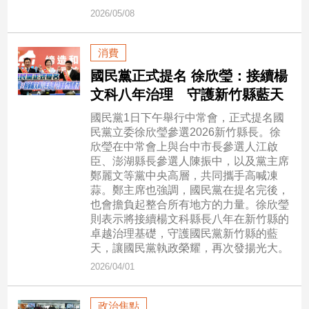
市
2026/05/08
房
地
消費
產
國民黨正式提名 徐欣瑩：接續楊
文科八年治理 守護新竹縣藍天
品
國民黨1日下午舉行中常會，正式提名國
觀
民黨立委徐欣瑩參選2026新竹縣長。徐
點
欣瑩在中常會上與台中市長參選人江啟
政
臣、澎湖縣長參選人陳振中，以及黨主席
鄭麗文等黨中央高層，共同攜手高喊凍
治
蒜。鄭主席也強調，國民黨在提名完後，
也會擔負起整合所有地方的力量。徐欣瑩
政
則表示將接續楊文科縣長八年在新竹縣的
治
卓越治理基礎，守護國民黨新竹縣的藍
焦
天，讓國民黨執政榮耀，再次發揚光大。
點
2026/04/01
品
觀
點
政治焦點