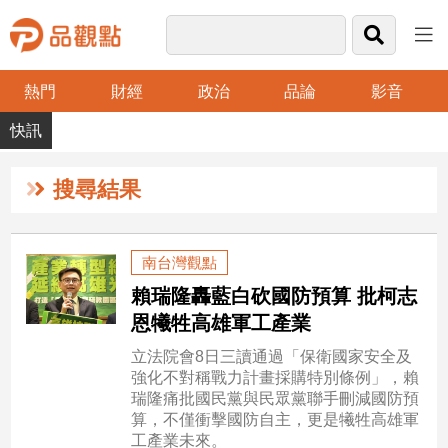
熱門
財經
政治
品論
影音
品
觀
點
財
搜尋結果
經
台
南台灣觀點
灣
賴瑞隆轟藍白砍國防預算 批柯志
財
經
恩犧牲高雄軍工產業
新
立法院會8日三讀通過「保衛國家安全及
聞
強化不對稱戰力計畫採購特別條例」，賴
產
瑞隆痛批國民黨與民眾黨聯手刪減國防預
經/
算，不僅衝擊國防自主，更是犧牲高雄軍
股
工產業未來。