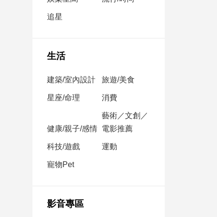
民
調
追星
國
會
焦
生活
點
建築/室內設計
旅遊/美食
觀
星座/命理
消費
點
藝術／文創／
健康/親子/感情
電影推薦
兩
岸/
科技/遊戲
運動
國
際
寵物Pet
社
會/
地
影音專區
方