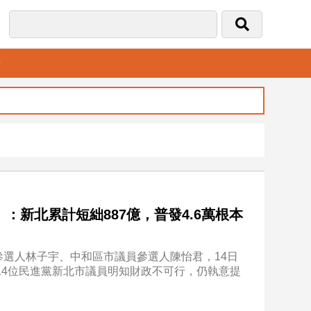
音
新北累計短絀887億，普發4.6萬根本
選人林子宇、中和區市議員參選人陳怡君，14日
14位民進黨新北市議員明知財政不可行，仍執意提