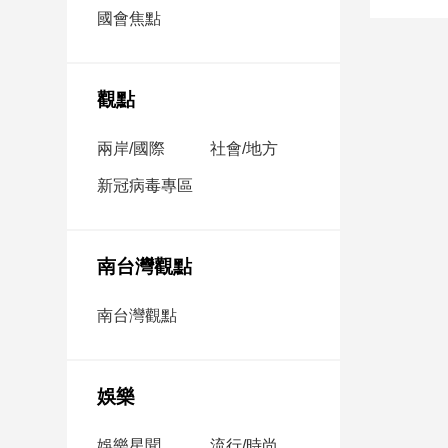
市
國會焦點
房
地
產
觀點
兩岸/國際
社會/地方
品
觀
新冠病毒專區
點
政
治
南台灣觀點
政
南台灣觀點
治
焦
點
娛樂
品
觀
點
娛樂星聞
流行/時尚