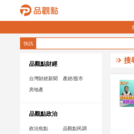
品
觀
點
財
搜
經
品觀點財經
台
台灣財經新聞
產經/股市
灣
財
房地產
經
新
聞
品觀點政治
產
經/
政治焦點
品觀點民調
股