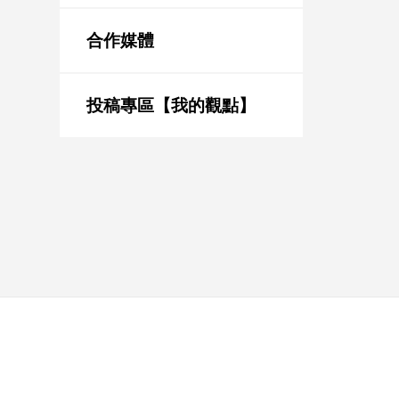
新
冠
合作媒體
病
毒
專
區
投稿專區【我的觀點】
南
台
灣
觀
點
南
台
灣
觀
點