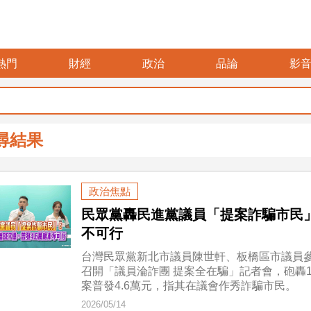
熱門
財經
政治
品論
影
尋結果
政治焦點
民眾黨轟民進黨議員「提案詐騙市民」：
不可行
台灣民眾黨新北市議員陳世軒、板橋區市議員參
召開「議員淪詐團 提案全在騙」記者會，砲轟
案普發4.6萬元，指其在議會作秀詐騙市民。
2026/05/14