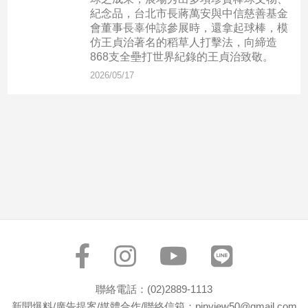
市
紀念品，台北市長蔣萬安與中信慈善基金
房
會董事長辜仲諒參展時，還拿起球棒，模
地
仿王貞治著名的稻草人打擊法，向締造
產
868支全壘打世界紀錄的王貞治致敬。
2026/05/17
品
觀
點
政
治
政
治
焦
點
品
觀
聯絡電話：(02)2889-1113
點
新聞爆料/廣告提案/媒體合作/聯絡信箱：pinview50@gmail.com