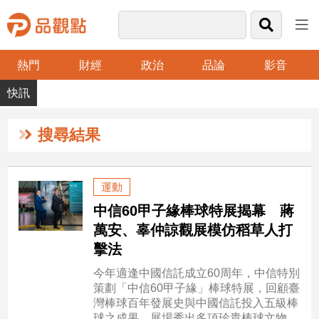
熱門
財經
政治
品論
影音
品
觀
點
財
搜尋結果
經
台
運動
灣
中信60甲子緣棒球特展揭幕 蔣
財
經
萬安、辜仲諒觀展模仿稻草人打
新
擊法
聞
今年適逢中國信託成立60周年，中信特別
產
策劃「中信60甲子緣」棒球特展，回顧臺
經/
灣棒球百年發展史與中國信託投入五級棒
股
球之成果，展場秀出多項珍貴棒球文物、