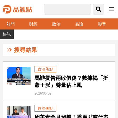
熱門
財經
政治
品論
影音
品
觀
點
財
搜尋結果
經
台
政治焦點
灣
馬辦提告兩敗俱傷？數據揭「挺
財
經
蕭王派」聲量佔上風
新
2026/06/02
聞
產
政治焦點
經/
股
周美青罕見發聲！委馬以南代表