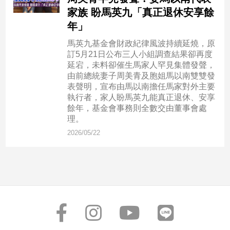
市
家族 盼馬英九「真正退休安享餘
房
年」
地
產
馬英九基金會財政紀律風波持續延燒，原
訂5月21日公布三人小組調查結果卻再度
延宕，未料卻催生馬家人罕見集體發聲，
由前總統妻子周美青及胞姐馬以南雙雙發
品
表聲明，宣布由馬以南擔任馬家對外主要
觀
執行者，家人盼馬英九能真正退休、安享
點
餘年，基金會事務則全數交由董事會處
政
理。
治
2026/05/22
政
治
焦
點
品
觀
點