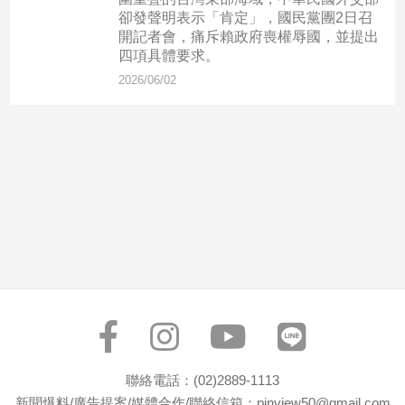
市
卻發聲明表示「肯定」，國民黨團2日召
房
開記者會，痛斥賴政府喪權辱國，並提出
地
四項具體要求。
產
2026/06/02
品
觀
點
政
治
政
治
焦
點
品
觀
聯絡電話：(02)2889-1113
點
新聞爆料/廣告提案/媒體合作/聯絡信箱：pinview50@gmail.com