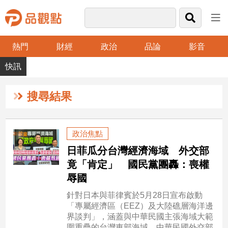
熱門
財經
政治
品論
影音
品
觀
點
財
搜尋結果
經
台
政治焦點
灣
日菲瓜分台灣經濟海域 外交部
財
經
竟「肯定」 國民黨團轟：喪權
新
辱國
聞
針對日本與菲律賓於5月28日宣布啟動
產
「專屬經濟區（EEZ）及大陸礁層海洋邊
經/
界談判」，涵蓋與中華民國主張海域大範
股
圍重疊的台灣東部海域，中華民國外交部