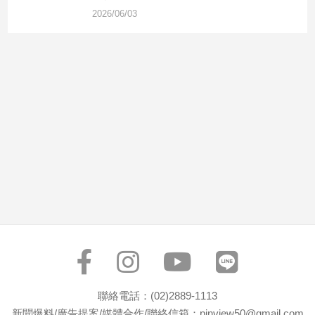
市
2026/06/03
房
地
產
品
觀
點
政
治
政
治
焦
點
品
觀
聯絡電話：(02)2889-1113
點
新聞爆料/廣告提案/媒體合作/聯絡信箱：pinview50@gmail.com