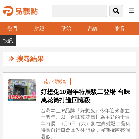
熱門
財經
政治
品論
影音
品
觀
點
財
搜尋結果
經
台
南台灣觀點
灣
好想兔10週年特展駁二登場 台味
財
經
萬花筒打造回憶殺
新
台灣本土IP品牌『好想兔』今年迎來創立
聞
十週年。以【台味萬花筒】為主題的十週
產
年特展，6月6日（六）將在高雄駁二藝術
經/
特區自行車倉庫對外開放，展期橫跨整個
股
暑假。