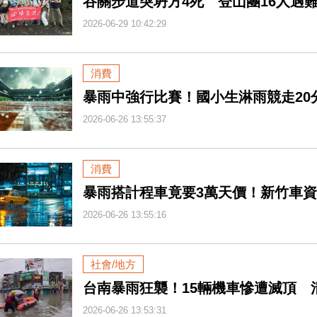
谷關步道突坍方4死 登山團16人遇
2026-06-29 10:42:29
消費
暴雨中強行比賽！國小生淋雨競走20
2026-06-26 13:55:37
消費
暴雨搭計程車竟要3萬天價！新竹車資
2026-06-26 13:55:16
社會/地方
台南暴雨狂襲！15輛機車慘遭滅頂 
2026-06-26 13:53:31