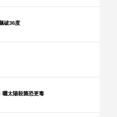
飆破36度
：曬太陽殺菌恐更毒