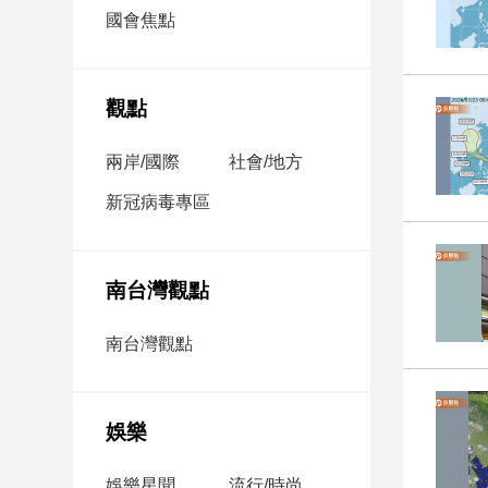
市
國會焦點
房
地
產
觀點
兩岸/國際
社會/地方
品
觀
新冠病毒專區
點
政
治
南台灣觀點
政
南台灣觀點
治
焦
點
娛樂
品
觀
點
娛樂星聞
流行/時尚