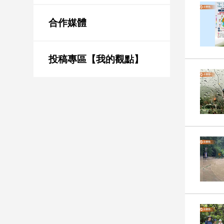
新
冠
合作媒體
病
毒
專
區
投稿專區【我的觀點】
南
台
灣
觀
點
南
台
灣
觀
點