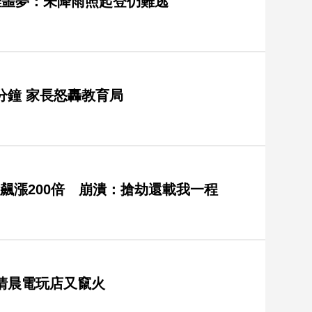
難噩夢：未降雨照起登仍難逃
分鐘 家長怒轟教育局
飆漲200倍 崩潰：搶劫還載我一程
清晨電玩店又竄火