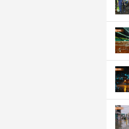
娛
樂
娛
樂
星
聞
流
行/
時
尚
追
星
生
活