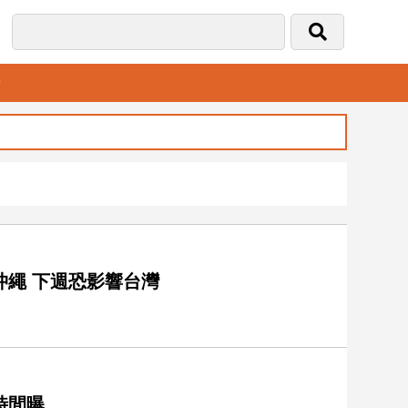
音
繩 下週恐影響台灣
時間曝