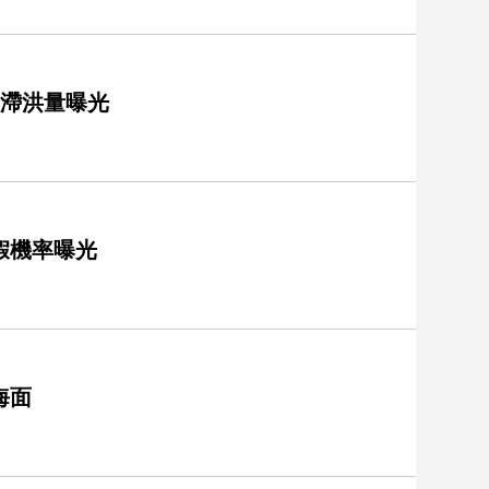
噸滯洪量曝光
假機率曝光
海面