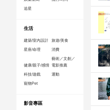
民
調
追星
國
會
焦
生活
點
建築/室內設計
旅遊/美食
觀
星座/命理
消費
點
藝術／文創／
健康/親子/感情
電影推薦
兩
岸/
科技/遊戲
運動
國
際
寵物Pet
社
會/
地
影音專區
方