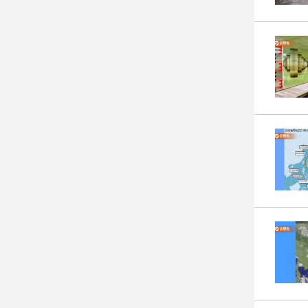
建
築/
室
內
設
計
旅
遊/
美
食
星
座/
命
理
消
費
健
康/
親