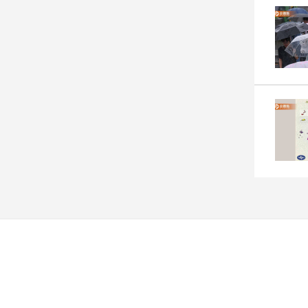
子/
感
情
藝
術
／
文
創
／
電
影
推
薦
科
技/
遊
戲
運
動