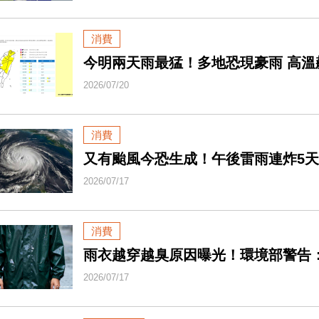
消費
今明兩天雨最猛！多地恐現豪雨 高溫
2026/07/20
消費
又有颱風今恐生成！午後雷雨連炸5天
2026/07/17
消費
雨衣越穿越臭原因曝光！環境部警告
2026/07/17