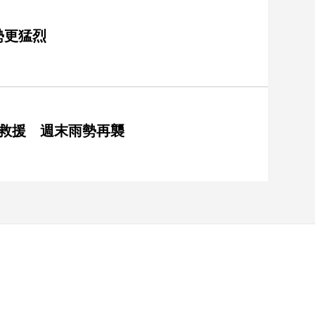
勢更猛烈
神救援 週末雨勢再襲