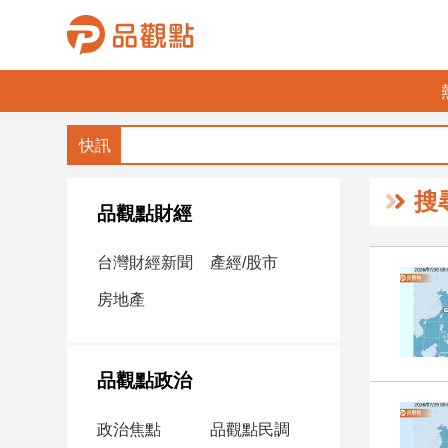
品
觀
點
財
搜
經
品觀點財經
台
台灣財經新聞
產經/股市
灣
財
房地產
經
新
聞
品觀點政治
產
經/
政治焦點
品觀點民調
股