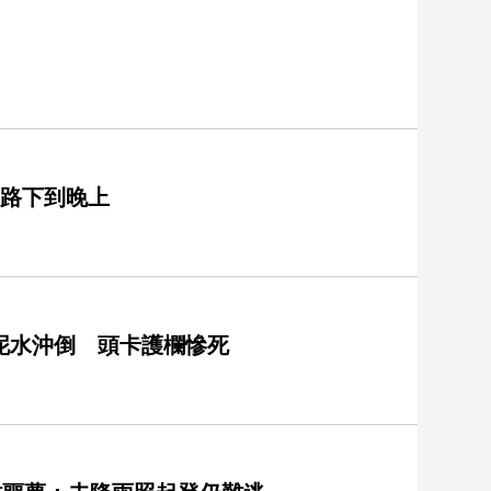
一路下到晚上
泥水沖倒 頭卡護欄慘死