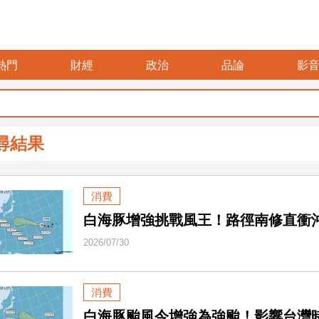
熱門
財經
政治
品論
影
尋結果
消費
白海豚增強挑戰風王！路徑南修直衝沖
2026/07/30
消費
白海豚颱風今增強為強颱！影響台灣