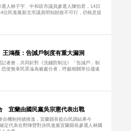
選人林子宇、中和區市議員參選人陳怡君，14日
14位民進黨新北市議員明知財政不可行，仍執意提
度有重大漏洞​​​​​​​​​​​​​​​​
開記者會，共同針對《洗錢防制法》「告誡戶」制
，恐使無辜民眾淪為被處分者，呼籲相關單位儘速
合 宜蘭由國民黨吳宗憲代表出戰
黨整合機制持續推進，宜蘭縣長藍白民調結果今
，確定代表在野陣營對決民進黨宜蘭縣長參選人林國