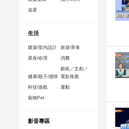
民
調
追星
國
會
焦
生活
點
建築/室內設計
旅遊/美食
觀
星座/命理
消費
點
藝術／文創／
健康/親子/感情
電影推薦
兩
岸/
科技/遊戲
運動
國
際
寵物Pet
社
會/
地
影音專區
方