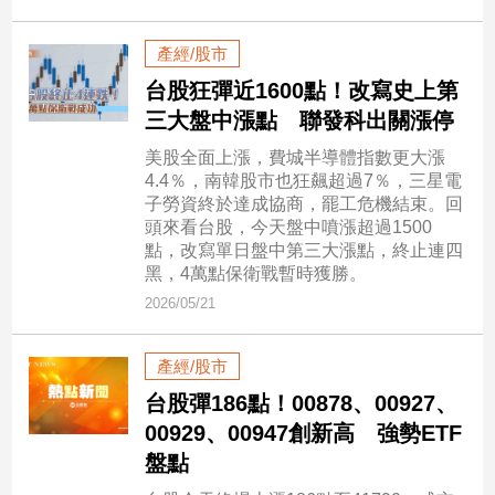
產經/股市
娛
樂
台股狂彈近1600點！改寫史上第
三大盤中漲點 聯發科出關漲停
娛
樂
美股全面上漲，費城半導體指數更大漲
星
4.4％，南韓股市也狂飆超過7％，三星電
聞
子勞資終於達成協商，罷工危機結束。回
頭來看台股，今天盤中噴漲超過1500
流
點，改寫單日盤中第三大漲點，終止連四
行/
黑，4萬點保衛戰暫時獲勝。
時
2026/05/21
尚
追
星
產經/股市
台股彈186點！00878、00927、
00929、00947創新高 強勢ETF
生
盤點
活