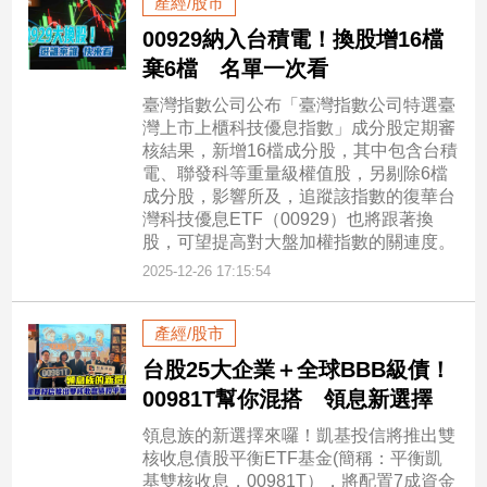
產經/股市
00929納入台積電！換股增16檔
棄6檔 名單一次看
臺灣指數公司公布「臺灣指數公司特選臺
灣上市上櫃科技優息指數」成分股定期審
核結果，新增16檔成分股，其中包含台積
電、聯發科等重量級權值股，另剔除6檔
成分股，影響所及，追蹤該指數的復華台
灣科技優息ETF（00929）也將跟著換
股，可望提高對大盤加權指數的關連度。
2025-12-26 17:15:54
產經/股市
台股25大企業＋全球BBB級債！
00981T幫你混搭 領息新選擇
領息族的新選擇來囉！凱基投信將推出雙
核收息債股平衡ETF基金(簡稱：平衡凱
基雙核收息，00981T），將配置7成資金