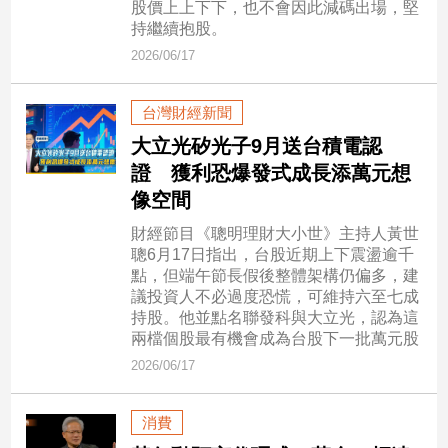
股價上上下下，也不會因此減碼出場，堅
民
持繼續抱股。
調
2026/06/17
國
會
焦
台灣財經新聞
點
大立光矽光子9月送台積電認
證 獲利恐爆發式成長添萬元想
像空間
觀
點
財經節目《聰明理財大小世》主持人黃世
聰6月17日指出，台股近期上下震盪逾千
兩
點，但端午節長假後整體架構仍偏多，建
岸/
議投資人不必過度恐慌，可維持六至七成
國
持股。他並點名聯發科與大立光，認為這
際
兩檔個股最有機會成為台股下一批萬元股
社
2026/06/17
會/
地
消費
方