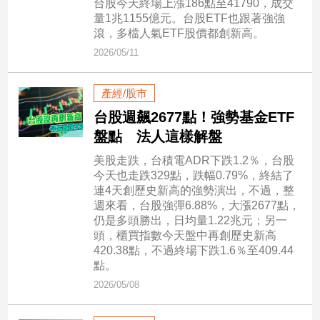
台股今天終場上漲186點至41790，成交
量1兆1155億元。台股ETF也跟著強強
建
滾，多檔人氣ETF股價都創新高。
築/
室
2026/05/11
內
設
產經/股市
計
台股週飆2677點！強勢基金ETF
旅
遊/
盤點 法人這樣解盤
美
美股走跌，台積電ADR下跌1.2％，台股
食
今天也走跌329點，跌幅0.79%，終結了
星
連4天創歷史新高的強勢演出，不過，整
座/
週來看，台股強彈6.88%，大漲2677點，
命
仍是多頭勝出，日均量1.22兆元；另一
理
頭，櫃買指數今天盤中再創歷史新高
消
420.38點，不過終場下跌1.6％至409.44
費
點。
2026/05/08
健
康/
親