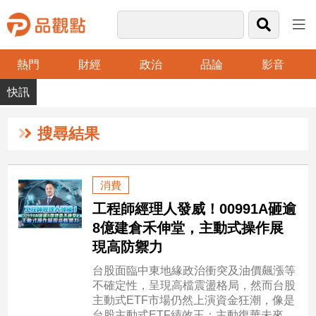
熱門
財經
政治
品論
影音
品
觀
點
財
搜尋結果
經
台
消費
灣
工程師經理人發威！00991A砸逾
財
經
8億建倉禾伸堂，主動式操作展
新
現高防禦力
聞
台股面臨中東地緣政治衝突及油價飆漲等
產
不確定性，呈現高檔震盪格局，然而台股
經/
主動式ETF市場仍然上演資金狂潮，像是
股
台股主動式ETF績效王：主動復華未來