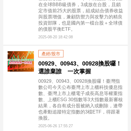
在全球BBB級債券，3成放在台股，且鎖
定市值前25大的股票，組成結合債券收益
與股票增值，兼顧防禦力與攻擊力的精良
投資部隊，也是國內第一檔台股＋全球債
的債股平衡ETF。
2025-08-20 18:42:08
產經/股市
00929、00943、00928換股囉！
選誰棄誰 一次掌握
00929、00943、00928換股囉！臺灣指
數公司今天公布臺灣上市上櫃科技優息指
數、臺灣上市上櫃電子成長高息等權重指
數、上櫃ESG 30指數等3大指數最新審核
結果，各自有成分股被納入或刪除，連帶
也牽動追蹤特定指數的3檔ETF，得跟著
換股。
2025-06-26 17:55:27