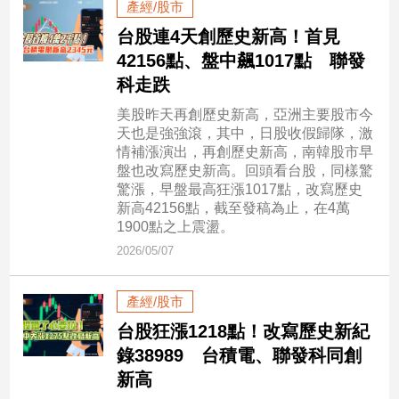
產經/股市
子/
感
台股連4天創歷史新高！首見
情
42156點、盤中飆1017點 聯發
藝
科走跌
術
美股昨天再創歷史新高，亞洲主要股市今
／
天也是強強滾，其中，日股收假歸隊，激
文
情補漲演出，再創歷史新高，南韓股市早
創
盤也改寫歷史新高。回頭看台股，同樣驚
／
驚漲，早盤最高狂漲1017點，改寫歷史
電
新高42156點，截至發稿為止，在4萬
影
1900點之上震盪。
推
薦
2026/05/07
科
技/
產經/股市
遊
台股狂漲1218點！改寫歷史新紀
戲
錄38989 台積電、聯發科同創
運
新高
動