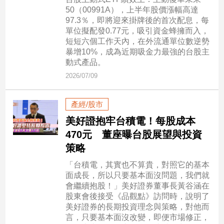
市
50（00991A），上半年股價漲幅高達
房
97.3％，即將迎來掛牌後的首次配息，每
地
單位擬配發0.77元，吸引資金蜂擁而入，
產
短短六個工作天內，在外流通單位數逆勢
暴增10%，成為近期吸金力最強的台股主
動式產品。
2026/07/09
品
觀
點
產經/股市
政
美好證抱牢台積電！每股成本
治
470元 董座曝台股展望與投資
策略
政
治
「台積電，其實也不算貴，對照它的基本
焦
面成長，所以只要基本面沒問題，我們就
點
會繼續抱股！」美好證券董事長黃谷涵在
股東會後接受《品觀點》訪問時，說明了
品
美好證券的長期投資理念與策略，對他而
觀
言，只要基本面沒改變，即便市場修正，
點