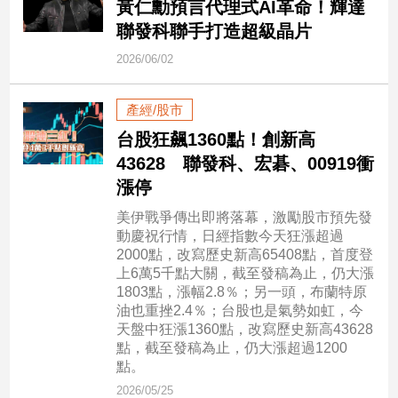
黃仁勳預言代理式AI革命！輝達
新
冠
聯發科聯手打造超級晶片
病
2026/06/02
毒
專
區
產經/股市
台股狂飆1360點！創新高
43628 聯發科、宏碁、00919衝
南
漲停
台
灣
美伊戰爭傳出即將落幕，激勵股市預先發
動慶祝行情，日經指數今天狂漲超過
觀
2000點，改寫歷史新高65408點，首度登
點
上6萬5千點大關，截至發稿為止，仍大漲
1803點，漲幅2.8％；另一頭，布蘭特原
南
油也重挫2.4％；台股也是氣勢如虹，今
台
天盤中狂漲1360點，改寫歷史新高43628
灣
點，截至發稿為止，仍大漲超過1200
觀
點。
點
2026/05/25