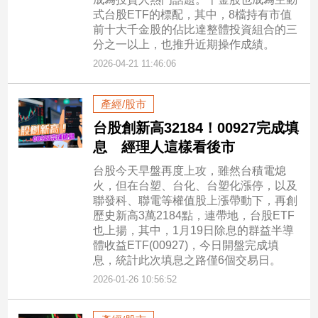
專
式台股ETF的標配，其中，8檔持有市值
前十大千金股的佔比達整體投資組合的三
區
分之一以上，也推升近期操作成績。
【我
2026-04-21 11:46:06
的
觀
產經/股市
點】
台股創新高32184！00927完成填
息 經理人這樣看後市
台股今天早盤再度上攻，雖然台積電熄
火，但在台塑、台化、台塑化漲停，以及
聯發科、聯電等權值股上漲帶動下，再創
歷史新高3萬2184點，連帶地，台股ETF
也上揚，其中，1月19日除息的群益半導
體收益ETF(00927)，今日開盤完成填
息，統計此次填息之路僅6個交易日。
2026-01-26 10:56:52