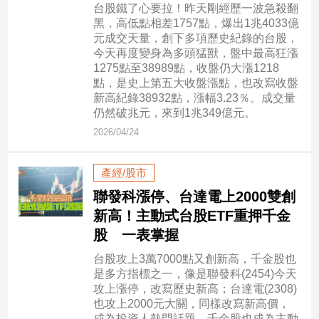
寵
台股鐵了心要拉！昨天剛經歷一波急殺翻
物
黑，高低點相差1757點，爆出1兆4033億
Pet
元成交天量，創下多項歷史紀錄的台股，
今天再度變身為多頭猛獸，盤中最高狂漲
1275點至38989點，收盤仍大漲1218
點，是史上第五大收盤漲點，也改寫收盤
影
新高紀錄38932點，漲幅3.23％。成交量
音
仍然破兆元，來到1兆349億元。
專
2026/04/24
區
產經/股市
合
聯發科漲停、台達電上2000雙創
作
新高！主動式台股ETF重押千金
媒
股 一表掌握
體
台股攻上3萬7000點又創新高，千金股也
是多方指標之一，像是聯發科(2454)今天
攻上漲停，改寫歷史新高；台達電(2308)
投
也攻上2000元大關，同樣改寫新高價，
稿
成為投資人熱門話題。千金股也成為主動