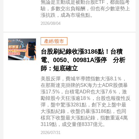
無論是主動或是被動台股ETF，都面臨考
驗，多數交出負報酬，但也有少數逆勢上
漲抗跌，成為市場焦點。
娛
樂
2026/08/04
娛
產經/股市
樂
星
台股刷紀錄收漲3186點！台積
聞
電、0050、00981A漲停 分析
流
師：短底確立
行/
美股反彈，費城半導體指數大漲8.1％，
時
在那斯達克掛牌的SK海力士ADR股價暴
尚
漲17.5%，台積電ADR也大漲7.6％，激
追
勵韓股今天狂漲逾18％，台股也報復性反
星
彈，盤中驚漲3281點，創下史上盤中最
大漲點紀錄，收盤仍暴漲3186點，也同
樣寫下收盤最大漲點紀錄，指數重返4萬
3119點，成交量僅8337億元。
生
2026/07/31
活