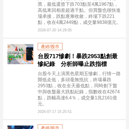
黑，最低還曾下跌703點至4萬1967點，
專
高低來回相差超過千點。但買盤也很快進
區
場承接，跌點逐漸收斂，終場下跌221
【我
點，收在4萬2449點，成交量9838億元。
的
2026-07-20 14:29:05
觀
點】
產經/股市
台股717慘劇！暴跌2953點創最
慘紀錄 分析師曝止跌指標
台股今天上演黑色星期五慘劇，行情一路
開低走低，多頭毫無抵抗，終場暴跌
2953點，收在全天最低點，同時創下盤
中與收盤最大跌點紀錄，指數收在42674
點，跌幅高達6.4％，成交量1兆2161億
元。
2026-07-17 15:25:51
產經/股市