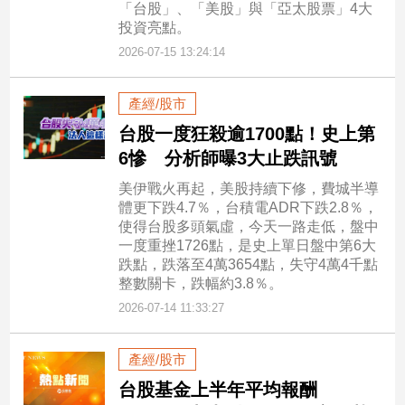
「台股」、「美股」與「亞太股票」4大
投資亮點。
2026-07-15 13:24:14
產經/股市
台股一度狂殺逾1700點！史上第
6慘 分析師曝3大止跌訊號
美伊戰火再起，美股持續下修，費城半導
體更下跌4.7％，台積電ADR下跌2.8％，
使得台股多頭氣虛，今天一路走低，盤中
一度重挫1726點，是史上單日盤中第6大
跌點，跌落至4萬3654點，失守4萬4千點
整數關卡，跌幅約3.8％。
2026-07-14 11:33:27
產經/股市
台股基金上半年平均報酬