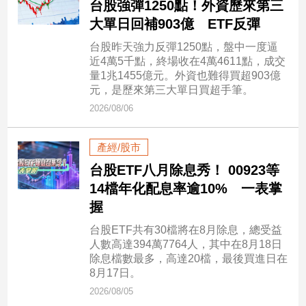
台股強彈1250點！外資歷來第三
民
調
大單日回補903億 ETF反彈
國
台股昨天強力反彈1250點，盤中一度逼
會
近4萬5千點，終場收在4萬4611點，成交
焦
量1兆1455億元。外資也難得買超903億
點
元，是歷來第三大單日買超手筆。
2026/08/06
觀
產經/股市
點
台股ETF八月除息秀！ 00923等
兩
14檔年化配息率逾10% 一表掌
岸/
握
國
際
台股ETF共有30檔將在8月除息，總受益
人數高達394萬7764人，其中在8月18日
社
除息檔數最多，高達20檔，最後買進日在
會/
8月17日。
地
2026/08/05
方