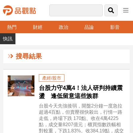
熱門
財經
政治
品論
影音
品
觀
點
財
搜尋結果
經
台
產經/股市
灣
台股力守4萬4！法人研判持續震
財
經
盪 逢低留意這些族群
新
台股今天先強後弱，開盤2分鐘一度急拉
聞
超過4百點，但賣壓很快殺出，行情一路
產
走低，終場下跌 170點、收在4萬4225
經/
點，成交量8207億元；櫃買指數跌幅相
股
對較重，下跌1.83%、收384.19點，成交