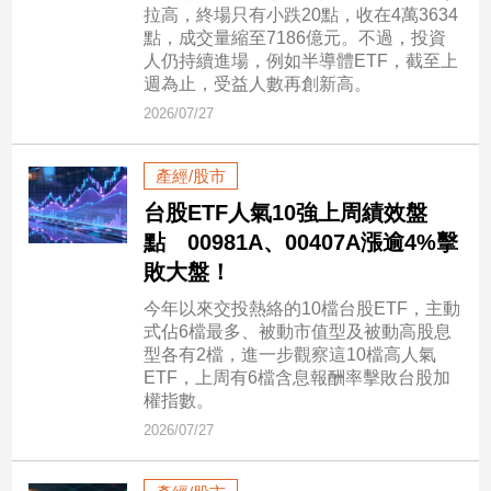
拉高，終場只有小跌20點，收在4萬3634
子/
點，成交量縮至7186億元。不過，投資
感
人仍持續進場，例如半導體ETF，截至上
情
週為止，受益人數再創新高。
藝
2026/07/27
術
／
文
產經/股市
創
台股ETF人氣10強上周績效盤
／
電
點 00981A、00407A漲逾4%擊
影
敗大盤！
推
薦
今年以來交投熱絡的10檔台股ETF，主動
式佔6檔最多、被動市值型及被動高股息
科
型各有2檔，進一步觀察這10檔高人氣
技/
ETF，上周有6檔含息報酬率擊敗台股加
遊
權指數。
戲
2026/07/27
運
動