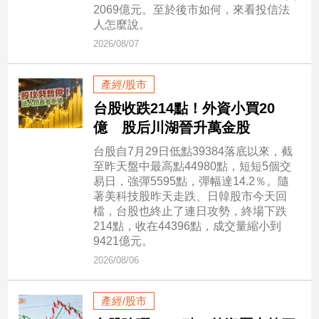
市
2069億元。至於後市如何，來看投信法
人怎麼說。
房
地
2026/08/07
產
產經/股市
台股收跌214點！外資小買20
品
億 股后川湖晉升萬金股
觀
點
台股自7月29日低點39384落底以來，截
政
至昨天盤中最高點44980點，短短5個交
易日，強彈5595點，彈幅達14.2％。隨
治
著美科技股昨天走跌、日韓股市今天回
檔，台股也終止了連日攻勢，終場下跌
政
214點，收在44396點，成交量縮小到
治
9421億元。
焦
點
2026/08/06
品
觀
產經/股市
點