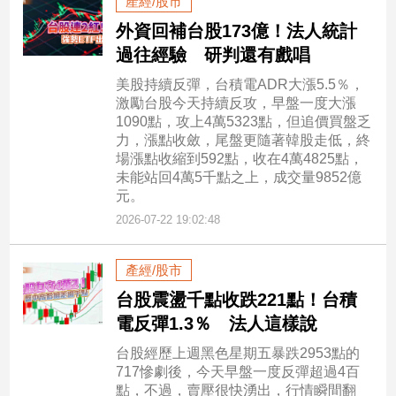
產經/股市
寵
物
外資回補台股173億！法人統計
Pet
過往經驗 研判還有戲唱
美股持續反彈，台積電ADR大漲5.5％，
激勵台股今天持續反攻，早盤一度大漲
影
1090點，攻上4萬5323點，但追價買盤乏
音
力，漲點收斂，尾盤更隨著韓股走低，終
專
場漲點收縮到592點，收在4萬4825點，
區
未能站回4萬5千點之上，成交量9852億
元。
2026-07-22 19:02:48
合
作
產經/股市
媒
台股震盪千點收跌221點！台積
體
電反彈1.3％ 法人這樣說
台股經歷上週黑色星期五暴跌2953點的
投
717慘劇後，今天早盤一度反彈超過4百
稿
點，不過，賣壓很快湧出，行情瞬間翻