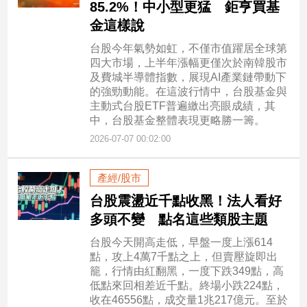
85.2%！中小型更猛 鉅亨買基
金這樣說
台股今年氣勢如虹，不僅市值躍居全球第
四大市場，上半年漲幅更僅次於南韓股市
及費城半導體指數，展現AI產業鏈帶動下
的強勁動能。在這波行情中，台股基金與
主動式台股ETF普遍繳出亮眼成績，其
中，台股基金整體表現更略勝一籌。
2026-07-07 00:02:00
產經/股市
台股震盪近千點收黑！法人看好
多頭不變 點名這些類股主題
台股今天開高走低，早盤一度上漲614
點，攻上4萬7千點之上，但賣壓旋即出
籠，行情由紅翻黑，一度下跌349點，高
低點來回相差近千點。終場小跌224點，
收在46556點，成交量1兆217億元。至於