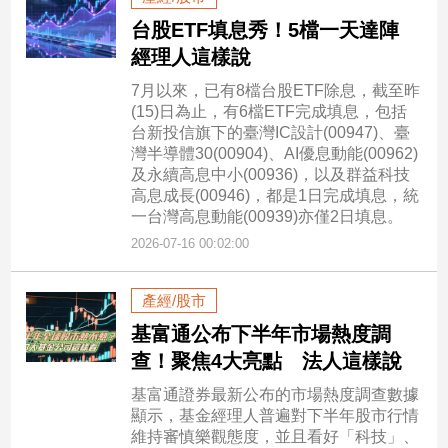
台股ETF填息秀！5檔一天達陣
經理人這樣說
7月以來，已有8檔台股ETF除息，截至昨
(15)日為止，有6檔ETF完成填息，包括
台新投信旗下的臺灣IC設計(00947)、臺
灣半導體30(00904)、AI優息動能(00962)
及永續高息中小(00936)，以及群益科技
高息成長(00946)，都是1日完成填息，統
一台灣高息動能(00939)亦僅2日填息。
2026-07-16 00:02:00
產經/股市
基富通公布下半年市場熱度調
查！聚焦4大亮點 法人這樣說
基富通證券最新公布的市場熱度調查數據
顯示，基金經理人普遍對下半年股市行情
維持審慎樂觀態度，並且看好「科技」、