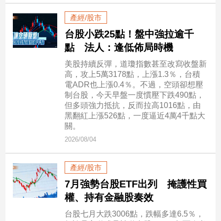
新
冠
產經/股市
病
台股小跌25點！盤中強拉逾千
毒
點 法人：逢低佈局時機
專
區
美股持續反彈，道瓊指數甚至改寫收盤新
高，攻上5萬3178點，上漲1.3％，台積
電ADR也上漲0.4％。不過，空頭卻想壓
南
制台股，今天早盤一度慣壓下跌490點，
但多頭強力抵抗，反而拉高1016點，由
台
黑翻紅上漲526點，一度逼近4萬4千點大
灣
關。
觀
2026/08/04
點
南
產經/股市
台
7月強勢台股ETF出列 掩護性買
灣
權、持有金融股奏效
觀
點
台股七月大跌3006點，跌幅多達6.5％，