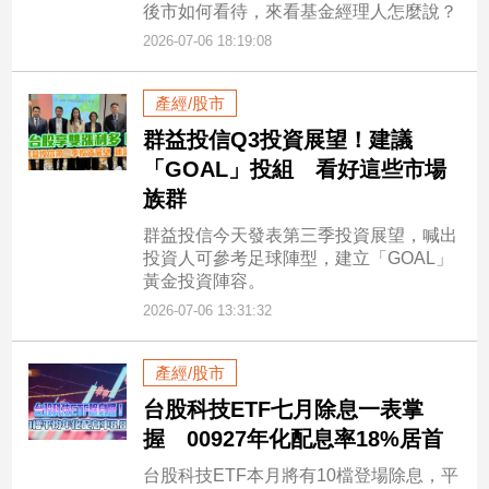
後市如何看待，來看基金經理人怎麼說？
2026-07-06 18:19:08
產經/股市
群益投信Q3投資展望！建議
「GOAL」投組 看好這些市場
族群
群益投信今天發表第三季投資展望，喊出
投資人可參考足球陣型，建立「GOAL」
黃金投資陣容。
2026-07-06 13:31:32
產經/股市
台股科技ETF七月除息一表掌
握 00927年化配息率18%居首
台股科技ETF本月將有10檔登場除息，平