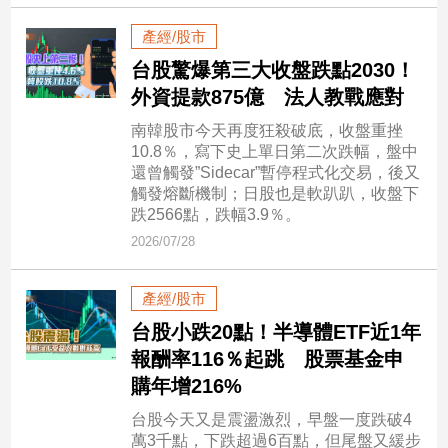
建
產經/股市
築/
台股驚爆第三大收盤跌點2030！
室
內
外資提款875億 法人教戰應對
設
南韓股市今天再度狂殺破底，收盤重挫
計
10.8％，寫下史上單日第二次跌幅，盤中
旅
還曾觸發”Sidecar”暫停程式化交易，後又
遊/
觸發熔斷機制；日股也是軟趴趴，收盤下
美
跌2566點，跌幅3.9％。
食
2026/07/28
星
座/
命
產經/股市
理
台股小跌20點！半導體ETF近1年
消
報酬率116％起跳 股票基金申
費
購年增216%
健
台股今天又是震盪激烈，早盤一度跌破4
康/
萬3千點，下跌超過6百點，但尾盤又緩步
親