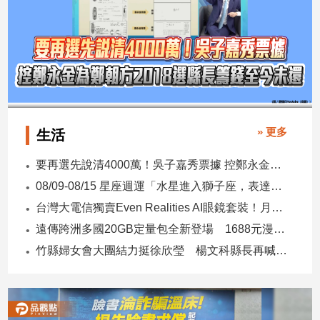
寵
物
Pet
影
音
專
» 更多
生活
區
要再選先說清4000萬！吳子嘉秀票據 控鄭永金為鄭朝方2018選縣長籌錢至今未還
08/09-08/15 星座週運「水星進入獅子座，表達力、自信與創意提升」
合
台灣大電信獨賣Even Realities AI眼鏡套裝！月付1399元 專案價3990
作
媒
遠傳跨洲多國20GB定量包全新登場 1688元漫遊逾百國家！
體
竹縣婦女會大團結力挺徐欣瑩 楊文科縣長再喊「一定要讓徐欣瑩當選」
投
稿