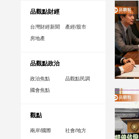
民
調
品觀點財經
國
會
台灣財經新聞
產經/股市
焦
房地產
點
觀
品觀點政治
點
政治焦點
品觀點民調
兩
國會焦點
岸/
國
際
社
觀點
會/
地
兩岸/國際
社會/地方
方