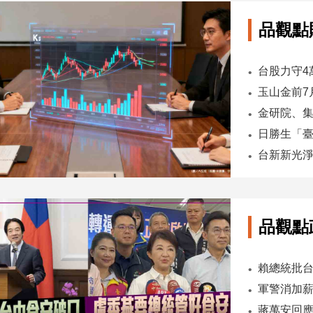
品觀點
台股力守4
品觀點
軍警消加薪
蔣萬安回