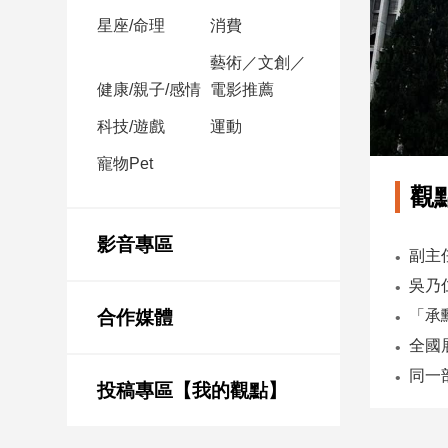
星座/命理
消費
娛
藝術／文創／
樂
健康/親子/感情
電影推薦
娛
科技/遊戲
運動
樂
星
寵物Pet
聞
觀
流
行/
影音專區
時
尚
追
合作媒體
星
投稿專區【我的觀點】
生
活