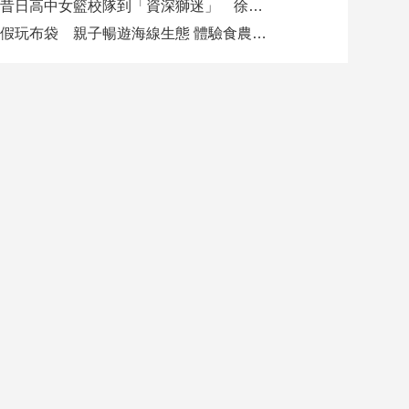
從昔日高中女籃校隊到「資深獅迷」 徐欣瑩現身攻城獅開訓為球隊加油
暑假玩布袋 親子暢遊海線生態 體驗食農樂趣