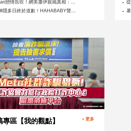
Joeman戀情告吹！網美蕭伊親揭真相：是我提分手、我封鎖他
二伯神隱多日終於道歉！HAHABABY聲明未提抄襲爭議
» 更多
稿專區【我的觀點】