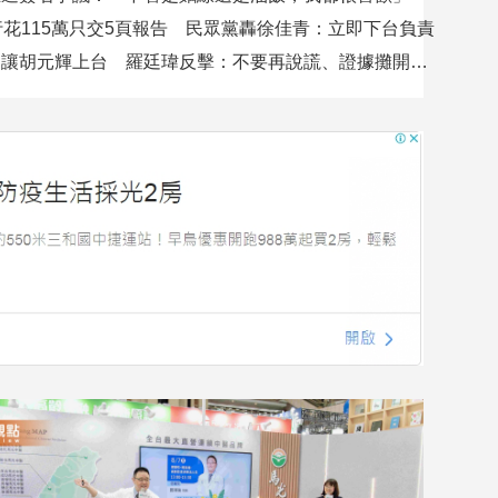
行花115萬只交5頁報告 民眾黨轟徐佳青：立即下台負責
吳沛憶控不讓胡元輝上台 羅廷瑋反擊：不要再說謊、證據攤開會很難看