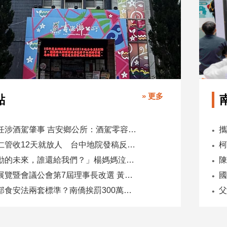
» 更多
點
副主任涉酒駕肇事 吉安鄉公所：酒駕零容忍 請辭獲准
吳乃仁管收12天就放人 台中地院發稿反駁：沒有司法雙標
「承勳的未來，誰還給我們？」楊媽媽泣控教唆少女怕毀前途
全國展覽暨會議公會第7屆理事長改選 黃潔儀接任
國
同一部食安法兩套標準？南僑挨罰300萬 台糖驗出苯駢芘卻免責