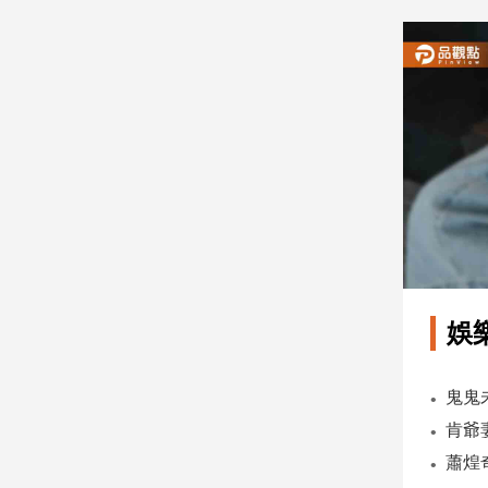
建
築/
室
內
設
計
旅
遊/
美
食
星
座/
命
娛
理
消
費
健
康/
親