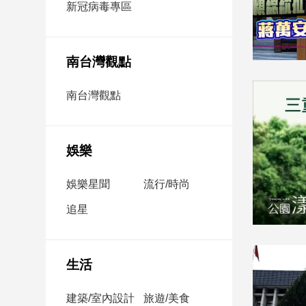
新冠病毒專區
新
冠
病
毒
南台灣觀點
專
區
南台灣觀點
南
台
娛樂
灣
觀
娛樂星聞
流行/時尚
點
追星
南
台
灣
生活
觀
點
建築/室內設計
旅遊/美食