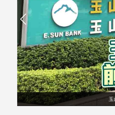
市
房
地
產
品
觀
點
政
治
政
治
焦
點
玉
品
觀
點