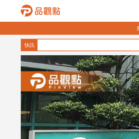
品
觀
點
財
經
台
灣
財
經
新
聞
產
經/
股