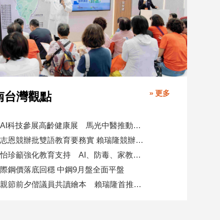
» 更多
南台灣觀點
攜AI科技參展高齡健康展 馬光中醫推動預防醫學迎接長壽新經濟
柯志恩競辦批雙語教育要務實 賴瑞隆競辦駁勿唱衰高雄
陳怡珍籲強化教育支持 AI、防毒、家教三箭齊發
際鋼價落底回穩 中鋼9月盤全面平盤
父親節前夕偕議員共讀繪本 賴瑞隆首推七大行動建雙語之都