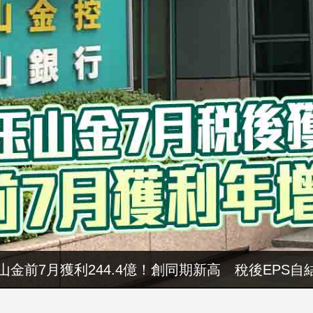
山金前7月獲利244.4億！創同期新高 稅後EPS自結
暑假玩布袋 親子暢遊海線生態 體驗食農樂趣