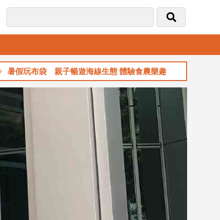
音
袋 親子暢遊海線生態 體驗食農樂趣
玉山金