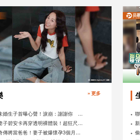
» 更多
樂
鬼鬼未婚生子首曝心聲！淚崩：謝謝你 選擇我當你父母
肯爺妻子碧安卡再穿透明裸體裝！超狂尺度引爆全網熱議
蕭煌奇傳將當爸爸！妻子被爆懷孕3個月 經紀公司回應了