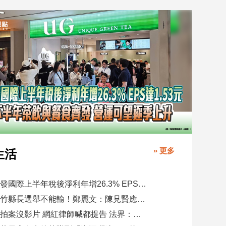
» 更多
生活
聯發國際上半年稅後淨利年增26.3% EPS達1.53元 下半年茶飲與餐食齊發 營運可望逐季上升
新竹縣長選舉不能輸！鄭麗文：陳見賢應不至於親痛仇快
偷拍案沒影片 網紅律師喊都提告 法界：須具備侵權要件