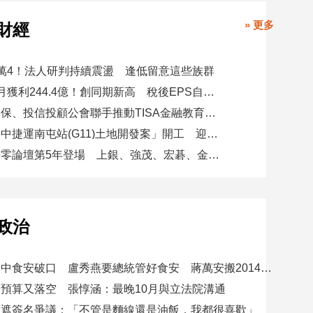
» 更多
財經
萬4！法人研判持續震盪 逢低留意這些族群
玉山金前7月獲利244.4億！創同期新高 稅後EPS自結1.51元
金研院、集保、投信投顧公會聯手推動TISA金融教育 將辦150場宣講
日勝生「臺中捷運南屯站(G11)土地開發案」開工 迎向臺中三軌時代
台新新光淨零論壇第5年登場 上銀、強茂、宏碁、金寶經驗分享！
政治
賴總統批台中食安破口 盧秀燕要總統管好食安 蔣萬安搬2014「食安即國安」打臉
預算又落空 張惇涵：最晚10月與立法院溝通
應遮簽名爭議：「不管是麵線還是油飯，我都很喜歡」