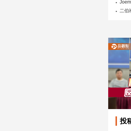
子/
感
情
藝
術
／
文
創
／
電
影
推
薦
科
技/
遊
戲
運
投
動