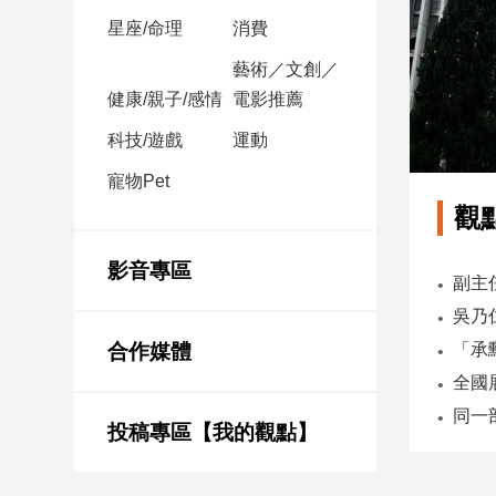
星座/命理
消費
娛
藝術／文創／
樂
健康/親子/感情
電影推薦
娛
科技/遊戲
運動
樂
星
寵物Pet
聞
觀
流
行/
影音專區
時
尚
追
合作媒體
星
投稿專區【我的觀點】
生
活