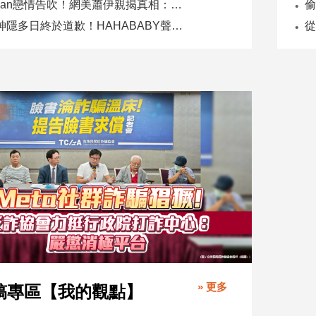
Joeman戀情告吹！網美蕭伊親揭真相：是我提分手、我封鎖他
二伯神隱多日終於道歉！HAHABABY聲明未提抄襲爭議
» 更多
稿專區【我的觀點】