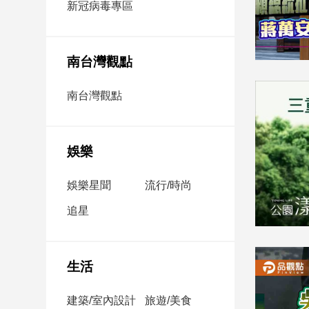
新冠病毒專區
新
冠
病
毒
南台灣觀點
專
區
南台灣觀點
南
台
娛樂
灣
娛樂星聞
流行/時尚
觀
點
追星
南
台
灣
生活
觀
點
建築/室內設計
旅遊/美食