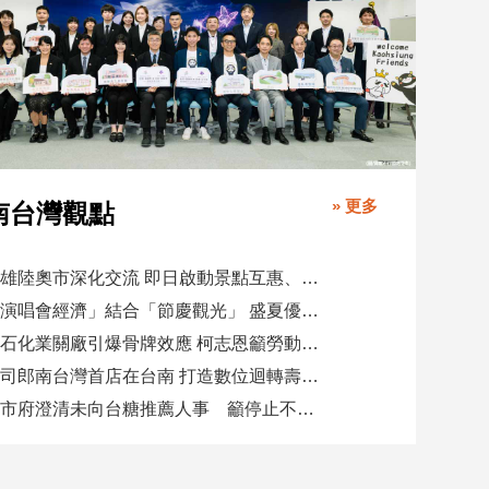
» 更多
南台灣觀點
高雄陸奧市深化交流 即日啟動景點互惠、簽署教育合作MOU
「演唱會經濟」結合「節慶觀光」 盛夏優惠券帶動商圈消費升溫
憂石化業關廠引爆骨牌效應 柯志恩籲勞動部納入僱用安定第十類
壽司郎南台灣首店在台南 打造數位迴轉壽司新體驗
高市府澄清未向台糖推薦人事 籲停止不實影射