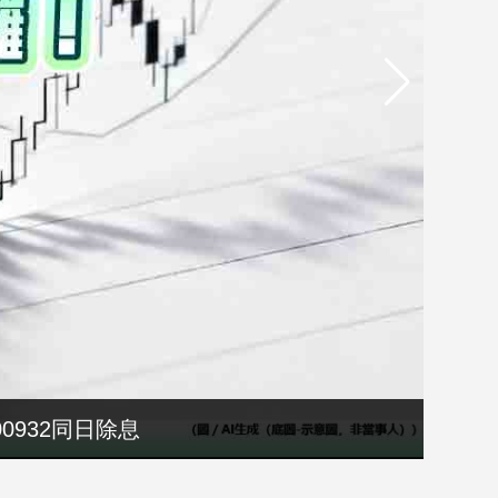
選縣長籌錢至今未還
00932同日除息