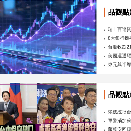
品觀點
台股收跌2
東元與半導
品觀點
軍警消加薪
蔣萬安回