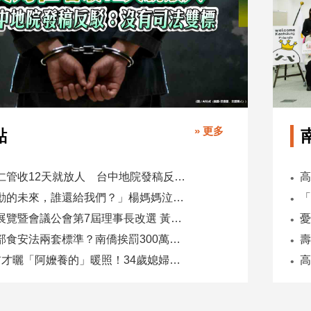
» 更多
點
吳乃仁管收12天就放人 台中地院發稿反駁：沒有司法雙標
「承勳的未來，誰還給我們？」楊媽媽泣控教唆少女怕毀前途
全國展覽暨會議公會第7屆理事長改選 黃潔儀接任
同一部食安法兩套標準？南僑挨罰300萬 台糖驗出苯駢芘卻免責
5天前才曬「阿嬤養的」暖照！34歲媳婦慘遭公公砍死