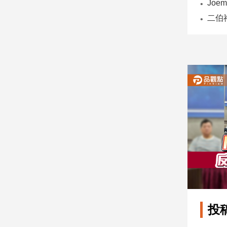
子/
感
情
藝
術
／
文
創
／
電
影
推
薦
科
技/
遊
戲
運
投
動