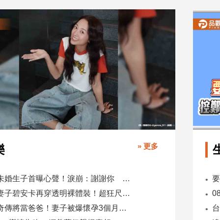
» 更多
樂
鬼鬼未婚生子首曝心聲！淚崩：謝謝你 選擇我當你父母
肯爺妻子碧安卡再穿透明裸體裝！超狂尺度引爆全網熱議
蕭煌奇傳將當爸爸！妻子被爆懷孕3個月 經紀公司回應了