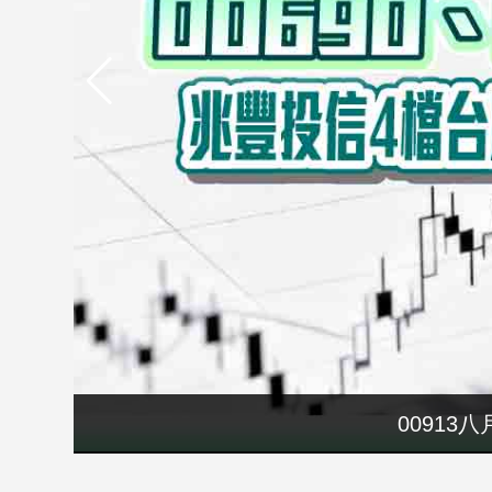
市
房
地
產
品
觀
點
政
治
政
治
焦
點
要再選先說清
00913
品
觀
點