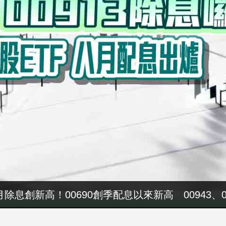
4000萬！吳子嘉秀票據 控鄭永金為鄭朝方2018
八月除息創新高！00690創季配息以來新高 00943、