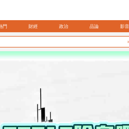
熱門
財經
政治
品論
影
要再選