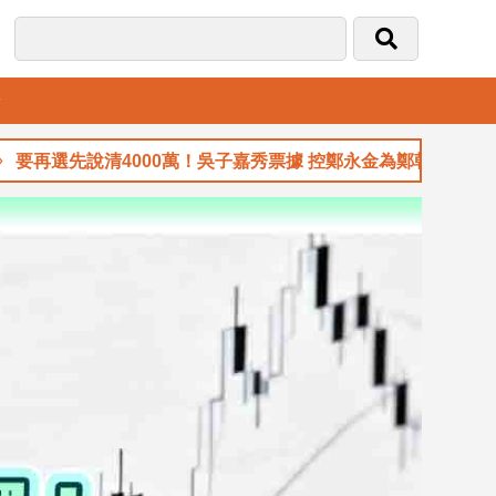
音
先說清4000萬！吳子嘉秀票據 控鄭永金為鄭朝方2018選縣長