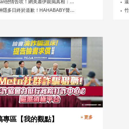
Joeman戀情告吹！網美蕭伊親揭真相：是我提分手、我封鎖他
二伯神隱多日終於道歉！HAHABABY聲明未提抄襲爭議
» 更多
稿專區【我的觀點】