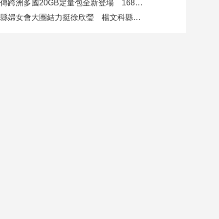
遠傳跨洲多國20GB定量包全新登場 1688元漫遊逾百國家！
竹縣婦女會大團結力挺徐欣瑩 楊文科縣長再喊「一定要讓徐欣瑩當選」