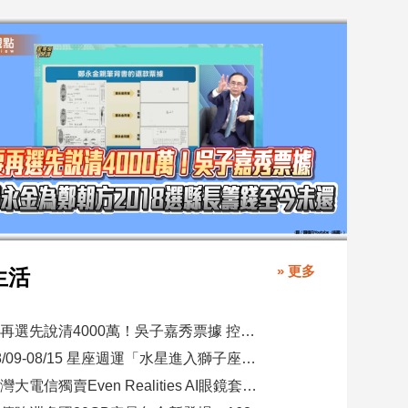
» 更多
生活
要再選先說清4000萬！吳子嘉秀票據 控鄭永金為鄭朝方2018選縣長籌錢至今未還
08/09-08/15 星座週運「水星進入獅子座，表達力、自信與創意提升」
台灣大電信獨賣Even Realities AI眼鏡套裝！月付1399元 專案價3990