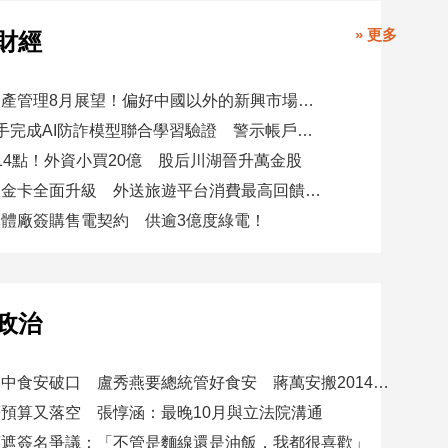
» 更多
財經
瑞士百達資產管理8月展望！偏好中國以外的新興市場 看好這些產業
8大銀行攜手完成AI防詐模型聯合學習驗證 警示帳戶準確度提升2倍
14點！外資小買20億 股后川湖晉升萬金股
美國運通耀金卡全面升級 外送旅遊平台消費最高回饋4400刷卡金！
體廠簽購售電契約 供逾3億度綠電！
政治
賴總統批台中食安破口 盧秀燕要總統管好食安 蔣萬安搬2014「食安即國安」打臉
預算又落空 張惇涵：最晚10月與立法院溝通
應遮簽名爭議：「不管是麵線還是油飯，我都很喜歡」