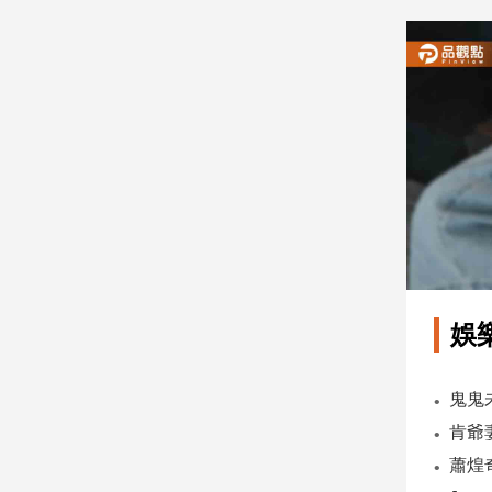
建
築/
室
內
設
計
旅
遊/
美
食
星
座/
命
娛
理
消
費
健
康/
親