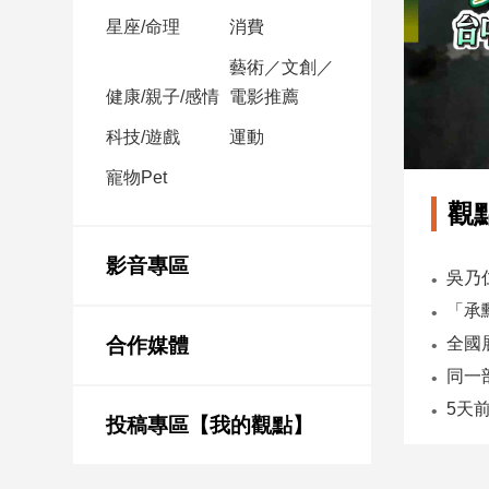
星座/命理
消費
娛
藝術／文創／
樂
健康/親子/感情
電影推薦
娛
科技/遊戲
運動
樂
寵物Pet
星
聞
觀
流
行/
影音專區
時
尚
追
合作媒體
星
投稿專區【我的觀點】
生
活