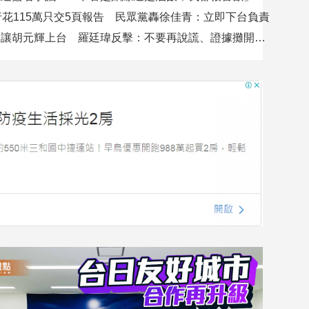
行花115萬只交5頁報告 民眾黨轟徐佳青：立即下台負責
吳沛憶控不讓胡元輝上台 羅廷瑋反擊：不要再說謊、證據攤開會很難看