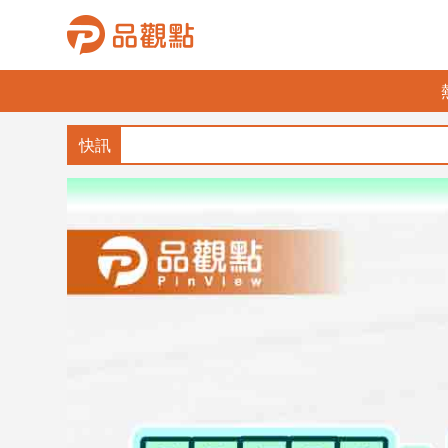
品
觀
點
財
經
台
灣
財
經
新
聞
產
經/
股