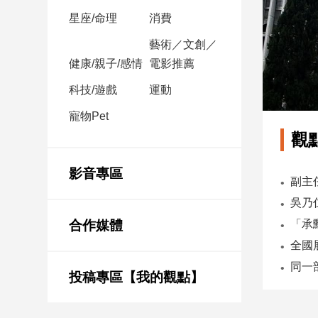
星座/命理
消費
娛
藝術／文創／
樂
健康/親子/感情
電影推薦
娛
科技/遊戲
運動
樂
星
寵物Pet
聞
觀
流
行/
影音專區
時
尚
追
合作媒體
星
投稿專區【我的觀點】
生
活