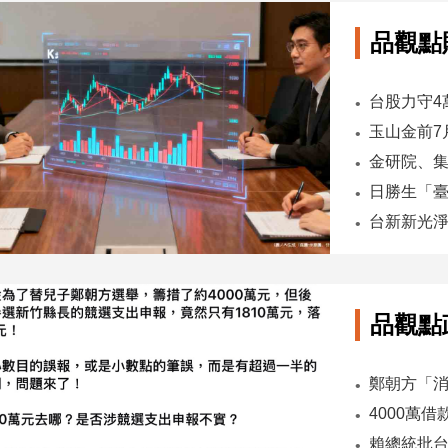
品觀點
台股力守4
品觀點
鄭朝方「消