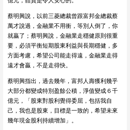
億元，體質是令人安心的。
娛
蔡明興說，以前三菱總裁曾跟富邦金總裁蔡
樂
萬才說過，金融業不用衝，等別人倒了，你
就贏了；蔡明興說，金融業走穩健原則很重
娛
樂
要，必須平衡短期股東利益與長期穩健，多
星
聞
方面考慮，希望公司能走得遠，金融業走得
流
遠才會贏，不是走得快。
行/
時
蔡明興指出，過去幾年，富邦人壽獲利幾乎
尚
追
大部分都變成特別盈餘公積，淨值變成６千
星
億元，「股東對股利覺得委屈，包括我自
己，我也是股東，目標是一致的，希望未來
生
幾年現金股利持續增加」。
活