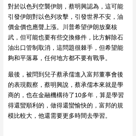
對於以色列空襲伊朗，蔡明興認為，這可能
建
築/
引發伊朗對以色列攻擊，引發世界不安，油
室
價金價也應聲上漲。川普希望伊朗放棄核
內
設
武，但可能也要有些交換條件，比方解除石
計
油出口管制取消，這問題很棘手，但希望能
旅
遊/
夠和平落幕，任何地方都不要有戰爭。
美
食
最後，被問到兒子蔡承儒進入富邦董事會後
星
的表現觀察，蔡明興說，蔡承儒本來就是學
座/
命
商的，也在金融機構待了10多年，算是學習
理
得還蠻順利的，做得還蠻愉快的，富邦的規
消
費
模比較大，他還需要更多時間去學習。
健
康/
親