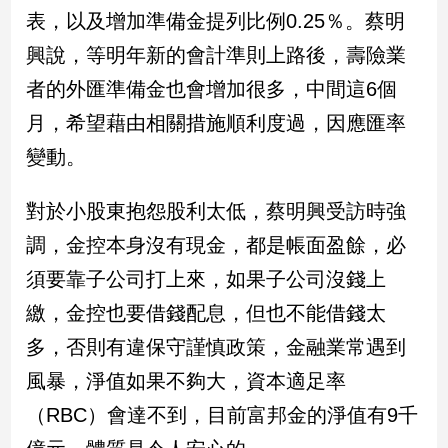
新
表，以及增加準備金提列比例0.25％。蔡明
冠
興說，等明年新的會計準則上路後，壽險業
病
毒
者的外匯準備金也會增加很多，中間這6個
專
區
月，希望藉由相關措施順利度過，因應匯率
變動。
南
對於小股東抱怨股利太低，蔡明興受訪時強
台
調，金控本身沒有現金，都是帳面盈餘，必
灣
觀
須要靠子公司打上來，如果子公司沒錢上
點
繳，金控也要借錢配息，但也不能借錢太
南
多，否則有違保守謹慎政策，金融業常遇到
台
風暴，淨值如果不夠大，資本適足率
灣
觀
（RBC）會達不到，目前富邦金的淨值有9千
點