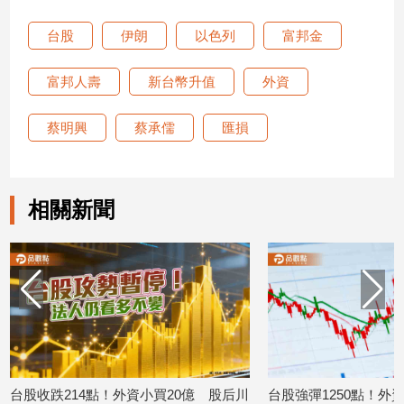
子/
感
台股
伊朗
以色列
富邦金
情
富邦人壽
新台幣升值
外資
藝
術
／
蔡明興
蔡承儒
匯損
文
創
／
電
相關新聞
影
推
薦
科
技/
遊
戲
運
動
台股收跌214點！外資小買20億 股后川
台股強彈1250點！外