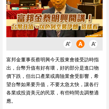
市
房
地
產
品
觀
點
政
富邦金董事長蔡明興今天股東會後受訪時指
治
出，台幣升值有好有壞，好的部分是進口物
政
價下跌，但出口產業或壽險業會受影響，希
治
望台幣如果要升值，不要太急太快，讓各行
焦
點
各業或投資美元的民眾，有些時間去調整適
品
應。
觀
點