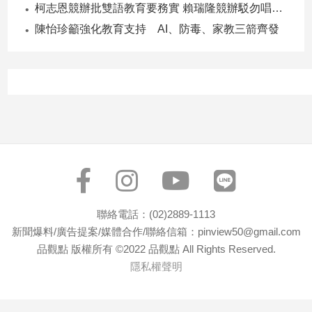
柯志恩競辦批雙語教育要務實 賴瑞隆競辦駁勿唱衰高雄
專
陳怡珍籲強化教育支持 AI、防毒、家教三箭齊發
區
【我
的
觀
點】
聯絡電話：(02)2889-1113
新聞爆料/廣告提案/媒體合作/聯絡信箱：pinview50@gmail.com
品觀點 版權所有 ©2022 品觀點 All Rights Reserved.
隱私權聲明