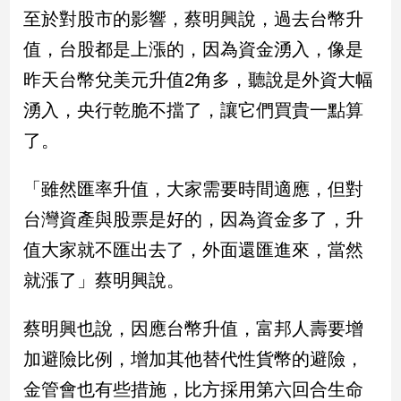
民
至於對股市的影響，蔡明興說，過去台幣升
調
值，台股都是上漲的，因為資金湧入，像是
國
會
昨天台幣兌美元升值2角多，聽說是外資大幅
焦
湧入，央行乾脆不擋了，讓它們買貴一點算
點
了。
觀
「雖然匯率升值，大家需要時間適應，但對
點
台灣資產與股票是好的，因為資金多了，升
兩
值大家就不匯出去了，外面還匯進來，當然
岸/
就漲了」蔡明興說。
國
際
蔡明興也說，因應台幣升值，富邦人壽要增
社
會/
加避險比例，增加其他替代性貨幣的避險，
地
方
金管會也有些措施，比方採用第六回合生命