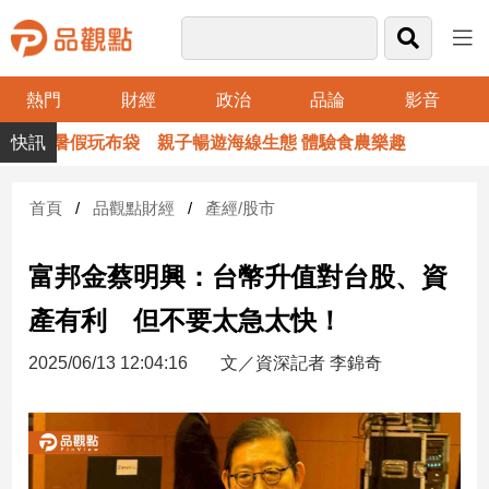
熱門
財經
政治
品論
影音
品
暑假玩布袋 親子暢遊海線生態 體驗食農樂趣
觀
點
財
首頁
品觀點財經
產經/股市
經
富邦金蔡明興：台幣升值對台股、資
台
灣
產有利 但不要太急太快！
財
經
2025/06/13 12:04:16
文／資深記者 李錦奇
新
聞
產
經/
股