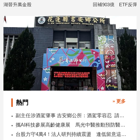
寵
湖晉升萬金股
回補903億 ETF反彈
物
2026/08/06
2026/08/06
Pet
影
音
專
區
合
作
媒
» 更多
熱門
體
副主任涉酒駕肇事 吉安鄉公所：酒駕零容忍 請辭獲准
攜AI科技參展高齡健康展 馬光中醫推動預防醫學迎接長壽新經濟
投
台股力守4萬4！法人研判持續震盪 逢低留意這些族群
稿