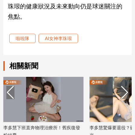
珠珢的健康狀況及未來動向仍是球迷關注的
娛
焦點。
樂
娛
啦啦隊
AI女神李珠珢
樂
星
聞
相關新聞
流
行/
時
尚
追
星
生
李多慧下班直奔物理治療所！舊疾復發
李多慧驚爆要退役？砸
活