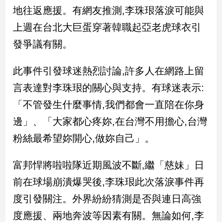
新
地往返應援。有網友推測,李珠珢落淚可能與
冠
上週在台北大巨蛋穿著韓職起亞老虎球衣引
病
毒
發爭議有關。
專
區
此事件引發球迷熱烈討論,許多人在網路上留
言表達對李珠珢的關心與支持。有球迷表示:
南
「不管發生什麼事情,我們都會一直陪在你身
台
邊」、「大家都心疼妳,在台灣不用擔心,台灣
灣
觀
粉絲最希望妳開心,做妳自己」。
點
富邦悍將啦啦隊近期風波不斷,繼「慈妹」日
南
台
前在球場崩潰爆哭後,李珠珢此次落淚事件再
灣
度引發關注。外界紛紛猜測是否與連日高強
觀
點
度應援、兩地奔波等因素有關。無論如何,李