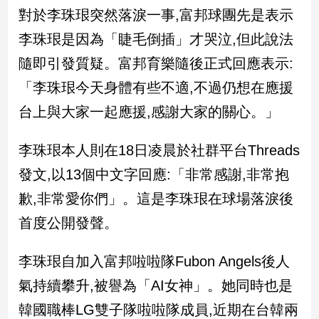
民
對於李珠珢突然落淚一事,富邦球團先是表示
調
李珠珢是因為「睫毛倒插」才哭泣,但此說法
國
會
隨即引發質疑。富邦育樂隨後正式回應表示:
焦
「李珠珢今天身體有些不適,不過仍想在應援
點
台上與大家一起應援,感謝大家的關心。」
觀
李珠珢本人則在18日凌晨於社群平台Threads
點
發文,以13個中文字回應:「非常感謝,非常抱
兩
歉,非常愛你們」。這是李珠珢在球場落淚後
岸/
首度公開發聲。
國
際
李珠珢自加入富邦啦啦隊Fubon Angels後人
社
會/
氣持續攀升,被譽為「AI女神」。她同時也是
地
方
韓國職棒LG雙子隊啦啦隊成員,近期在台韓兩