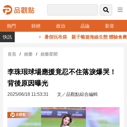
熱門
財經
政治
品論
影音
品
暑假玩布袋 親子暢遊海線生態 體驗食農樂
觀
點
財
首頁
娛樂
娛樂星聞
經
李珠珢球場應援竟忍不住落淚爆哭！
台
灣
背後原因曝光
財
經
2025/06/18 11:53:31
文／品觀點綜合編輯
新
聞
產
經/
股