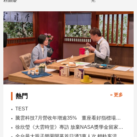
粉絲憂
光
2026/07/13
2026/07/08
建
築/
室
內
設
計
旅
遊/
美
食
星
座/
命
» 更多
熱門
理
消
TEST
費
騰雲科技7月營收年增逾35% 董座看好指標場域複製動能
健
徐欣瑩《大雲時堂》專訪 放棄NASA獎學金留家鄉 主張雙AI治縣讓城市更科技更有愛
康/
親
全台最大親子樂園開幕首日湧3萬人次 輕軌客流增20倍