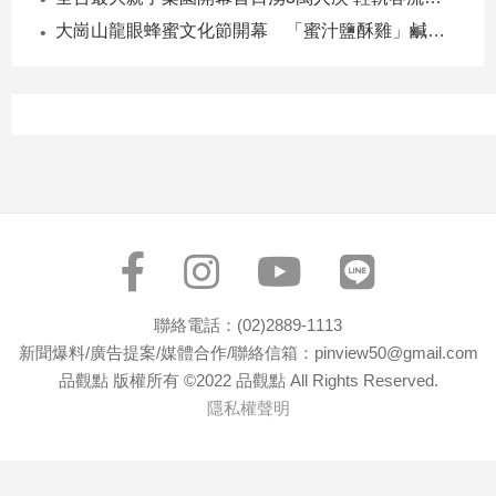
子/
大崗山龍眼蜂蜜文化節開幕 「蜜汁鹽酥雞」鹹甜跨界搶話題
感
情
藝
術
／
文
創
／
電
影
推
薦
聯絡電話：(02)2889-1113
科
新聞爆料/廣告提案/媒體合作/聯絡信箱：pinview50@gmail.com
技/
品觀點 版權所有 ©2022 品觀點 All Rights Reserved.
遊
隱私權聲明
戲
運
動