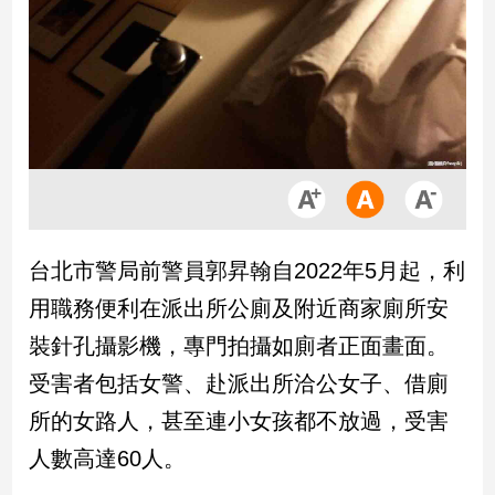
市
房
地
產
品
觀
點
政
台北市警局前警員郭昇翰自2022年5月起，利
治
用職務便利在派出所公廁及附近商家廁所安
政
裝針孔攝影機，專門拍攝如廁者正面畫面。
治
受害者包括女警、赴派出所洽公女子、借廁
焦
點
所的女路人，甚至連小女孩都不放過，受害
品
人數高達60人。
觀
點