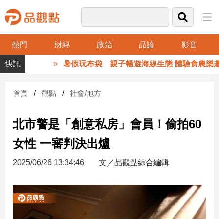
熱門
財經
政治
品論
影音
品
暑假玩布袋 親子暢遊海線生態 體驗食農樂趣
觀
點
財
首頁
觀點
社會/地方
經
北市警是「創意私房」會員！偷拍60
台
灣
女性 一審判決出爐
財
經
2025/06/26 13:34:46
文／品觀點綜合編輯
新
聞
產
經/
股