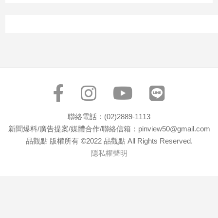
子/
感
情
藝
術
／
文
創
／
電
影
聯絡電話：(02)2889-1113
推
新聞爆料/廣告提案/媒體合作/聯絡信箱：pinview50@gmail.com
薦
品觀點 版權所有 ©2022 品觀點 All Rights Reserved.
科
隱私權聲明
技/
遊
戲
運
動