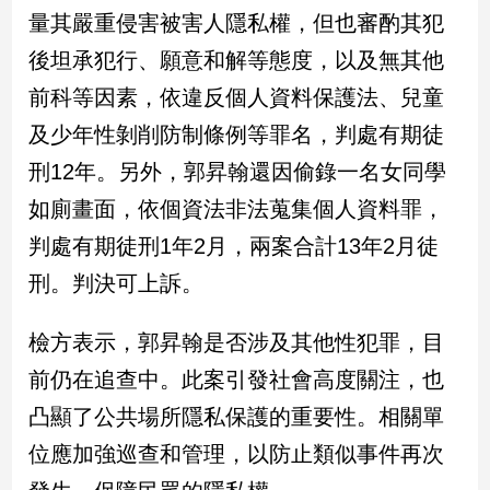
新
量其嚴重侵害被害人隱私權，但也審酌其犯
冠
後坦承犯行、願意和解等態度，以及無其他
病
毒
前科等因素，依違反個人資料保護法、兒童
專
區
及少年性剝削防制條例等罪名，判處有期徒
刑12年。另外，郭昇翰還因偷錄一名女同學
如廁畫面，依個資法非法蒐集個人資料罪，
南
台
判處有期徒刑1年2月，兩案合計13年2月徒
灣
刑。判決可上訴。
觀
點
檢方表示，郭昇翰是否涉及其他性犯罪，目
南
前仍在追查中。此案引發社會高度關注，也
台
凸顯了公共場所隱私保護的重要性。相關單
灣
觀
位應加強巡查和管理，以防止類似事件再次
點