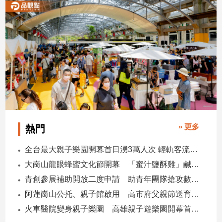
建
築/
室
內
設
計
旅
遊/
美
食
» 更多
星
熱門
座/
命
全台最大親子樂園開幕首日湧3萬人次 輕軌客流增20倍
理
大崗山龍眼蜂蜜文化節開幕 「蜜汁鹽酥雞」鹹甜跨界搶話題
消
青創參展補助開放二度申請 助青年團隊搶攻數位轉型商機
費
阿蓮崗山公托、親子館啟用 高市府父親節送育兒暖禮
健
火車醫院變身親子樂園 高雄親子遊樂園開幕首日爆棚
康/
親