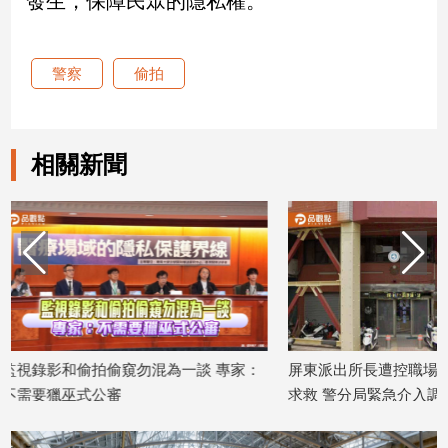
發生，保障民眾的隱私權。
娛
警察
偷拍
樂
娛
樂
相關新聞
星
聞
流
行/
時
尚
追
星
一談 專家：
屏東派出所長遭控職場霸凌！員警網路
女網紅
求救 警分局緊急介入調查
本沒印
生
2026/07/28
2026/07/2
活