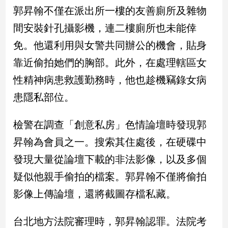
民
郭昇翰不僅在派出所一樓的友善廁所及雜物
調
間安裝針孔攝影機，連二樓廁所也未能倖
國
會
免。他還利用與女警共同辦公的機會，貼身
焦
靠近偷拍她們的胸部。此外，在處理轄區女
點
性精神病患救護勤務時，他也趁機竊錄女病
患隱私部位。
觀
點
檢警在調查「創意私房」色情論壇時發現郭
兩
昇翰為會員之一。搜索其住處後，在硬碟中
岸/
發現大量從論壇下載的非法影像，以及多個
國
際
疑似他親手偷拍的檔案。郭昇翰不僅將偷拍
社
影像上傳論壇，還將截圖存檔私藏。
會/
地
方
台北地方法院審理時，郭昇翰認罪。法院考