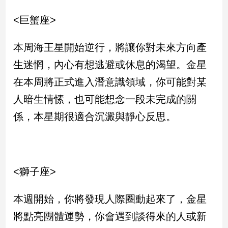
<巨蟹座>
娛
樂
本周海王星開始逆行，將讓你對未來方向產
娛
生迷惘，內心有想逃避或休息的渴望。金星
樂
在本周將正式進入潛意識領域，你可能對某
星
聞
人暗生情愫，也可能想念一段未完成的關
流
係，本星期很適合沉澱與靜心反思。
行/
時
尚
追
星
<獅子座>
本週開始，你將發現人際圈動起來了，金星
生
將點亮團體運勢，你會遇到談得來的人或新
活