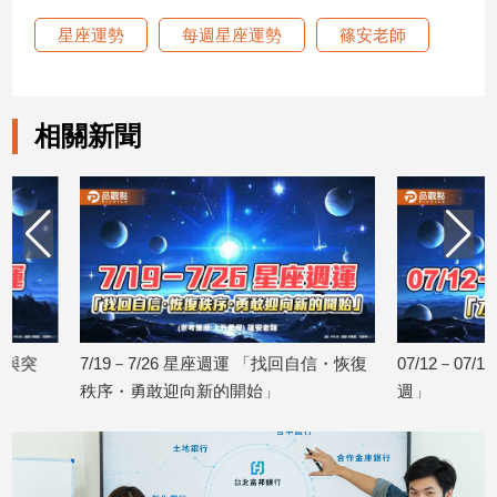
星座運勢
每週星座運勢
篠安老師
相關新聞
7/19－7/26 星座週運 「找回自信・恢復
07/12－07/18 星
秩序・勇敢迎向新的開始」
週」
2026/07/17
2026/07/10