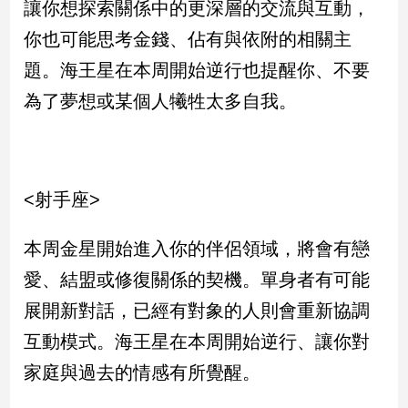
讓你想探索關係中的更深層的交流與互動，
寵
物
你也可能思考金錢、佔有與依附的相關主
Pet
題。海王星在本周開始逆行也提醒你、不要
為了夢想或某個人犧牲太多自我。
影
音
專
區
<射手座>
合
本周金星開始進入你的伴侶領域，將會有戀
作
愛、結盟或修復關係的契機。單身者有可能
媒
展開新對話，已經有對象的人則會重新協調
體
互動模式。海王星在本周開始逆行、讓你對
家庭與過去的情感有所覺醒。
投
稿