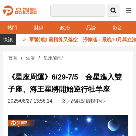
熱門
財經
政治
品論
影音
品
軍警消加薪預算又落空 張惇涵：最晚10月與立法院
觀
點
財
首頁
生活
星座/命理
經
《星座周運》6/29-7/5 金星進入雙
台
灣
子座、海王星將開始逆行牡羊座
財
經
2025/06/27 13:56:14
文／品觀點編輯中心
新
聞
產
經/
股