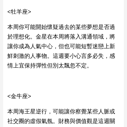
民
調
<牡羊座>
國
會
本周你可能開始懷疑過去的某些夢想是否過
焦
於理想化。金星在本周將落入溝通領域，將
點
讓你成為人氣中心，但也可能短暫迷戀上新
鮮刺激的人事物。這週要小心言多必失，感
觀
點
情上宜保持彈性但別太飄忽不定。
兩
岸/
國
際
<金牛座>
社
會/
本周海王星逆行，可能讓你察覺某些人脈或
地
社交圈的虛假氣氛。財務與價值觀是這週關
方