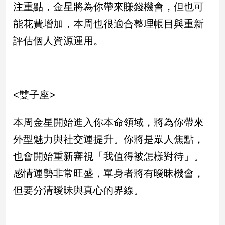
注重點，金星將為你帶來賺錢機會，但也可
新
冠
能花費增加，本周也很適合整理帳目與重新
病
毒
評估個人資源運用。
專
區
<雙子座>
南
台
本周金星開始進入你本命領域，將為你帶來
灣
觀
外型魅力與社交運提升。你將是眾人焦點，
點
也會開始重新審視「我值得被怎樣對待」。
南
感情運勢非常旺盛，單身者將有曖昧機會，
台
但要分清曖昧與真心的界線。
灣
觀
點