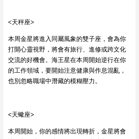
子/
感
情
<天秤座>
藝
術
本周金星將進入同屬風象的雙子座，會為你
／
文
打開心靈視野，將會有旅行、進修或跨文化
創
交流的好機會。海王星在本周開始逆行在你
／
電
的工作領域，要開始注意健康與作息混亂，
影
也別忽略職場中潛藏的模糊壓力。
推
薦
科
技/
遊
<天蠍座>
戲
運
本周開始，你的感情將出現轉折，金星將會
動