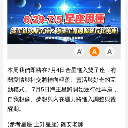
市
房
地
產
品
觀
點
政
本周我們即將在7月4日金星進入雙子座，有
治
關愛情與社交將轉向輕盈、靈活與好奇的互
政
動模式。 7月5日海王星將開始逆行牡羊座，
治
自我想像、夢想與內在驅力將進入調整與覺
焦
點
醒期。
品
觀
(參考星座:上升星座) 篠安老師
點