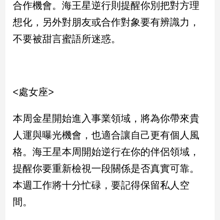
合作機會。海王星逆行則提醒你別把對方理
建
想化，另外對朋友或合作對象要有辨識力，
築/
室
不要被甜言蜜語所迷惑。
內
設
計
旅
遊/
<處女座>
美
食
本周金星開始進入事業領域，將為你帶來貴
星
人運與曝光機會，也適合讓自己更有個人風
座/
命
格。海王星本周開始逆行在你的伴侶領域，
理
提醒你要重新檢視一段關係是否真實可靠。
消
費
本週工作將十分忙碌，要記得保留私人空
健
間。
康/
親