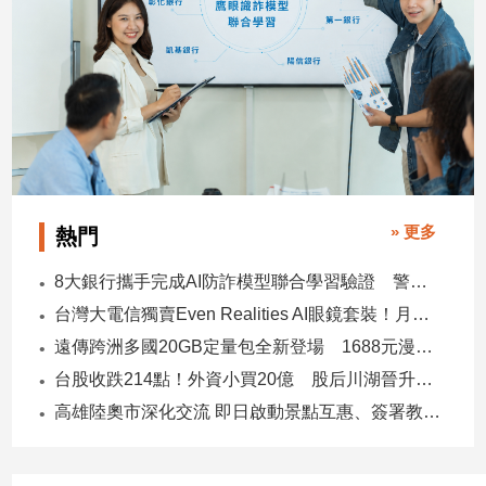
» 更多
熱門
8大銀行攜手完成AI防詐模型聯合學習驗證 警示帳戶準確度提升2倍
台灣大電信獨賣Even Realities AI眼鏡套裝！月付1399元 專案價3990
遠傳跨洲多國20GB定量包全新登場 1688元漫遊逾百國家！
台股收跌214點！外資小買20億 股后川湖晉升萬金股
高雄陸奧市深化交流 即日啟動景點互惠、簽署教育合作MOU