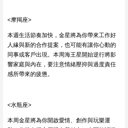
專
區
<摩羯座>
【我
的
本週生活節奏加快，金星將為你帶來工作好
觀
點】
人緣與新的合作提案，也可能有讓你心動的
同事或客戶出現。本周海王星開始逆行將影
響家庭與內在，要注意情緒壓抑與過度責任
感所帶來的疲憊。
<水瓶座>
本周金星將為你開啟愛情、創作與玩樂運