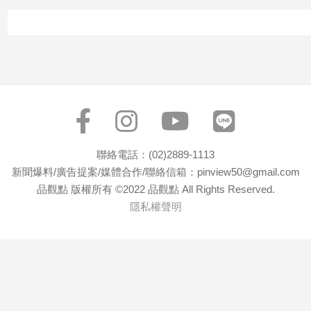
建
築/
室
內
設
計
旅
遊/
美
聯絡電話：(02)2889-1113
食
新聞爆料/廣告提案/媒體合作/聯絡信箱：pinview50@gmail.com
星
品觀點 版權所有 ©2022 品觀點 All Rights Reserved.
座/
隱私權聲明
命
理
消
費
健
康/
親