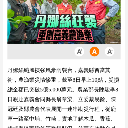
市
房
地
產
品
觀
點
政
丹娜絲颱風挾強風豪雨襲台，嘉義縣首當其
治
衝，農漁業災情慘重，截至8日早上10點，災損
政
總金額已突破5億5,000萬元。農業部長陳駿季8
治
焦
日親赴嘉義會同縣長翁章梁、立委蔡易餘、陳
點
冠廷及縣農會代表展開一連串勘災行程，從鹿
品
草一路至中埔、竹崎，實地了解木瓜、香蕉、
觀
點