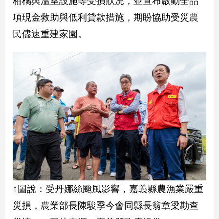
柑橘與溫室設施等受損狀況，並宣布啟動全品
民
調
項現金救助與低利貸款措施，期盼協助受災農
國
民儘速重建家園。
會
焦
點
觀
點
兩
岸/
國
際
社
↑圖說：受丹娜絲颱風影響，嘉義縣農漁業嚴重
會/
地
災損，農業部長陳駿季今會同縣長翁章梁勘查
方