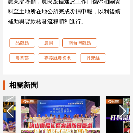
農業部呼籲，農民應儘速於工作日攜帶相關資
寵
物
料至土地所在地公所完成災損申報，以利後續
Pet
補助與貸款核發流程順利進行。
影
品觀點
農損
南台灣觀點
音
專
農業部
嘉義縣農業處
丹娜絲
區
合
相關新聞
作
媒
體
投
稿