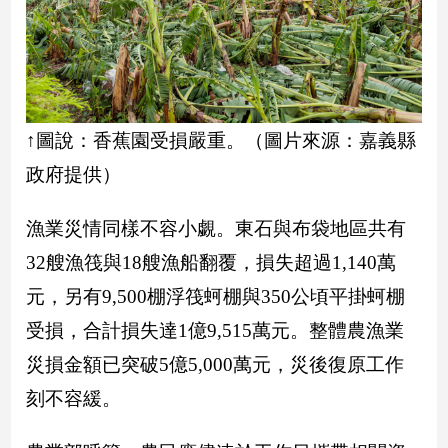
子/
感
情
藝
術
／
↑圖說：香蕉園受損嚴重。（圖片來源：嘉義縣
文
政府提供）
創
／
電
漁業災情同樣不容小覷。東石與布袋地區共有
影
推
32艘漁筏與18艘漁船翻覆，損失超過1,140萬
薦
元，另有9,500棚浮筏蚵棚與350公頃平掛蚵棚
科
受損，合計損失達1億9,515萬元。整體農漁業
技/
遊
災損金額已突破5億5,000萬元，災後復原工作
戲
刻不容緩。
運
動