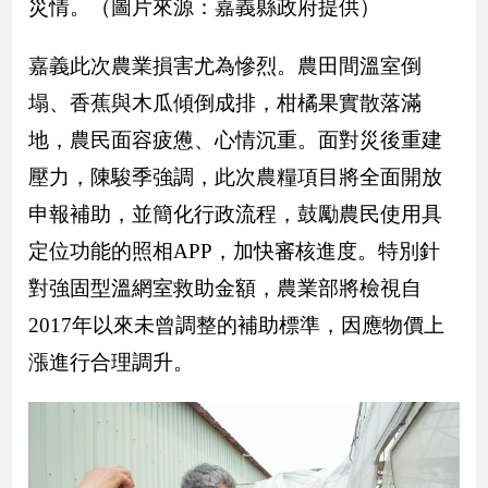
災情。（圖片來源：嘉義縣政府提供）
新
冠
病
嘉義此次農業損害尤為慘烈。農田間溫室倒
毒
塌、香蕉與木瓜傾倒成排，柑橘果實散落滿
專
區
地，農民面容疲憊、心情沉重。面對災後重建
壓力，陳駿季強調，此次農糧項目將全面開放
南
申報補助，並簡化行政流程，鼓勵農民使用具
台
定位功能的照相APP，加快審核進度。特別針
灣
對強固型溫網室救助金額，農業部將檢視自
觀
點
2017年以來未曾調整的補助標準，因應物價上
漲進行合理調升。
南
台
灣
觀
點