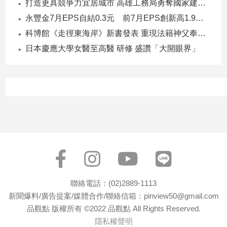
打造更具競爭力宜居城市 高雄工務局勇奪國家建築界9大獎
永豐金7月EPS自結0.3元 前7月EPS創新高1.96元！
科博館《走徑東海岸》新書發表 重現法籍神父奉獻足跡與歷史日記
日本慶應大學女醫至高醫 研修 盛讚「大開眼界」
聯絡電話：(02)2889-1113
新聞爆料/廣告提案/媒體合作/聯絡信箱：pinview50@gmail.com
品觀點 版權所有 ©2022 品觀點 All Rights Reserved.
隱私權聲明