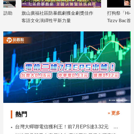
專
旗山廣福社區防暴戲劇獲金劇獎佳作
打狗祭「Hi-ing 5
區
客語文化演繹性平新力量
Tizzy Bac首登台 
【我
2026/08/10
慶
的
2026/08/10
觀
點】
» 更多
熱門
台灣大蟬聯電信獲利王！前7月EPS達3.32元 中華電3.11、遠傳2.46元