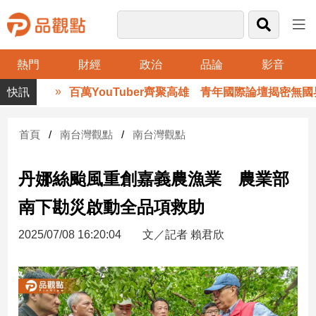
熱門
財經
政治
品論
影音
品
百萬YouTuber齊聚高雄 青年國際論壇揭密無國界工
觀
點
財
首頁
南台灣觀點
南台灣觀點
經
丹娜絲颱風重創嘉義農漁業 農業部
台
灣
南下勘災啟動全品項救助
財
經
2025/07/08 16:20:04
文／記者 賴君欣
新
聞
產
經/
股