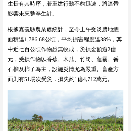
生長有其時序，若重建行動不夠迅速，將連帶
建
影響未來整季生計。
築/
室
內
根據嘉義縣農業處統計，至今上午受災農地總
設
計
面積達1,786.68公頃，平均損害程度達38%，其
旅
中近七百公頃作物恐無收成，災損金額逾2億
遊/
元，受損作物以香蕉、木瓜、竹筍、蓮霧、番
美
食
石榴及柿子為主，設施災情尤為嚴重。畜產方
星
面則有51場次受災，損失約1億4,712萬元。
座/
命
理
消
費
健
康/
親