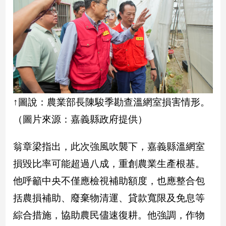
娛
樂
娛
樂
星
聞
↑圖說：農業部長陳駿季勘查溫網室損害情形。
流
（圖片來源：嘉義縣政府提供）
行/
時
尚
翁章梁指出，此次強風吹襲下，嘉義縣溫網室
追
損毀比率可能超過八成，重創農業生產根基。
星
他呼籲中央不僅應檢視補助額度，也應整合包
括農損補助、廢棄物清運、貸款寬限及免息等
生
綜合措施，協助農民儘速復耕。他強調，作物
活