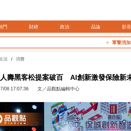
熱門
財經
政治
品論
影
軍警消加薪預算又落空
生活
消費
人壽黑客松提案破百 AI創新激發保險新
7/08 17:07:36
文／品觀點編輯中心