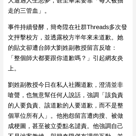
大遭遇人生惡夢，甚至畢業要靠「每天被抽
新
走的三管血」。
冠
病
毒
事件持續發酵，簡奇陞在社群Threads多次發
專
區
文抨擊校方，並透露校方半年來未道歉。她
的貼文卻遭台師大劉姓副教授留言反嗆：
「整個師大都要跟你道歉嗎？」引起網友炎
南
台
上。
灣
觀
劉姓副教授今日在私人社團道歉，澄清並非
點
嗆聲，也無意幫任何人說話，強調「該負責
南
的人要負責、該道歉的人要道歉，而不是整
台
個單位所有人」。他抱怨留言遭肉搜、被做
灣
觀
成梗圖，甚至被立委點名譴責。他強調自己
點