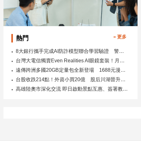
子/
感
情
藝
術
» 更多
熱門
／
文
8大銀行攜手完成AI防詐模型聯合學習驗證 警示帳戶準確度提升2倍
創
台灣大電信獨賣Even Realities AI眼鏡套裝！月付1399元 專案價3990
／
電
遠傳跨洲多國20GB定量包全新登場 1688元漫遊逾百國家！
影
台股收跌214點！外資小買20億 股后川湖晉升萬金股
推
薦
高雄陸奧市深化交流 即日啟動景點互惠、簽署教育合作MOU
科
技/
遊
戲
運
動