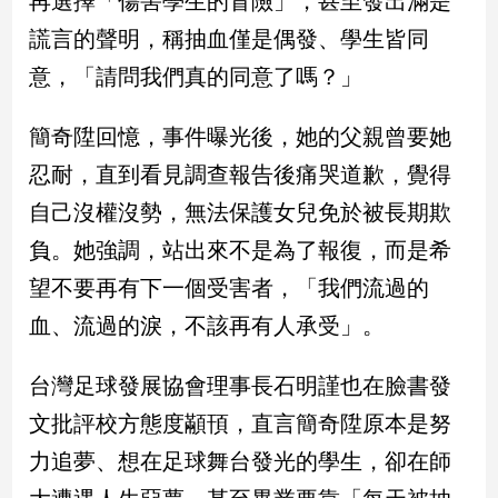
再選擇「傷害學生的冒險」，甚至發出滿是
民
謊言的聲明，稱抽血僅是偶發、學生皆同
調
國
意，「請問我們真的同意了嗎？」
會
焦
簡奇陞回憶，事件曝光後，她的父親曾要她
點
忍耐，直到看見調查報告後痛哭道歉，覺得
自己沒權沒勢，無法保護女兒免於被長期欺
觀
負。她強調，站出來不是為了報復，而是希
點
望不要再有下一個受害者，「我們流過的
兩
血、流過的淚，不該再有人承受」。
岸/
國
際
台灣足球發展協會理事長石明謹也在臉書發
社
文批評校方態度顢頇，直言簡奇陞原本是努
會/
地
力追夢、想在足球舞台發光的學生，卻在師
方