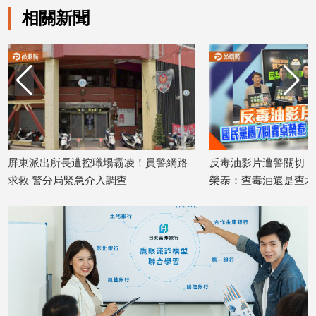
相關新聞
建
築/
室
內
設
計
旅
遊/
美
食
控職場霸凌！員警網路
反毒油影片遭警關切 國民黨團7問轟卓
介入調查
榮泰：查毒油還是查水表？
星
座/
2026/07/27
命
理
消
費
健
康/
親