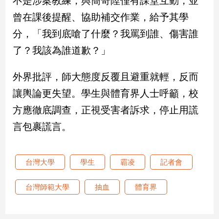
不是涉案教練，與簡奇陞僅有課堂互動，並
曾在課後提醒、協助補交作業，給予其學
娛
分，「我到底嗆了什麼？我罵到誰、傷害誰
樂
了？我該為誰道歉？」
娛
樂
外界批評，師大態度反覆且避重就輕，反而
星
聞
讓輿論更失望。學生與體育界人士呼籲，校
流
方應徹底調查，正視受害者訴求，停止用謊
行/
言包裹謊言。
時
尚
追
星
台灣大學
學生
霸凌
記者會
台灣師範大學
抽血
體育界
生
活