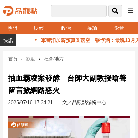
熱門
財經
政治
品論
影音
品
軍警消加薪預算又落空 張惇涵：最晚10月與
觀
點
財
首頁
觀點
社會/地方
經
抽血霸凌案發酵 台師大副教授嗆聲
台
灣
留言掀網路怒火
財
經
2025/07/16 17:34:21
文／品觀點編輯中心
新
聞
產
經/
股