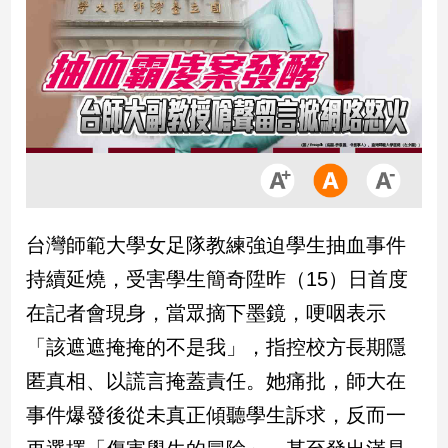
市
房
地
產
品
觀
點
政
台灣師範大學女足隊教練強迫學生抽血事件
治
持續延燒，受害學生簡奇陞昨（15）日首度
政
在記者會現身，當眾摘下墨鏡，哽咽表示
治
「該遮遮掩掩的不是我」，指控校方長期隱
焦
點
匿真相、以謊言掩蓋責任。她痛批，師大在
品
事件爆發後從未真正傾聽學生訴求，反而一
觀
點