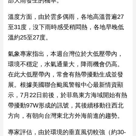
部大雨發生的機率。
新
冠
溫度方面，由於雲多偶雨，各地高溫普遍27
病
毒
至31度，沒下雨時感受稍悶熱，各地早晚低
專
區
溫約25至27度。
氣象專家指出，本週台灣位於大低壓帶內，
南
環境不穩定，水氣通量大，降雨機會仍高。
台
在此大低壓帶內，常會有熱帶擾動生成並發
灣
觀
展。根據美國聯合颱風警報中心最新情資顯
點
示，7月22日前後，於菲島東方海域開始有熱
南
帶擾動97W形成的訊號，其後續移動往西北
台
方向，有朝向台灣東北方外海前進的趨勢。
灣
觀
點
專家評估，由於環境的垂直風切較強（約30-