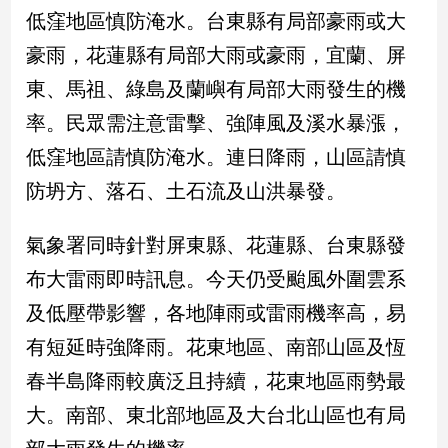
民
低窪地區慎防淹水。台東縣有局部豪雨或大
調
豪雨，花蓮縣有局部大雨或豪雨，宜蘭、屏
國
會
東、馬祖、綠島及蘭嶼有局部大雨發生的機
焦
率。民眾需注意雷擊、強陣風及溪水暴漲，
點
低窪地區請慎防淹水。連日降雨，山區請慎
防坍方、落石、土石流及山洪暴發。
觀
點
氣象署同時針對屏東縣、花蓮縣、台東縣發
兩
布大雷雨即時訊息。今天仍受颱風外圍雲系
岸/
及低壓帶影響，各地陣雨或雷雨機率高，易
國
際
有短延時強降雨。花東地區、南部山區及恆
社
春半島降雨較廣泛且持續，花東地區雨勢最
會/
地
大。南部、東北部地區及大台北山區也有局
方