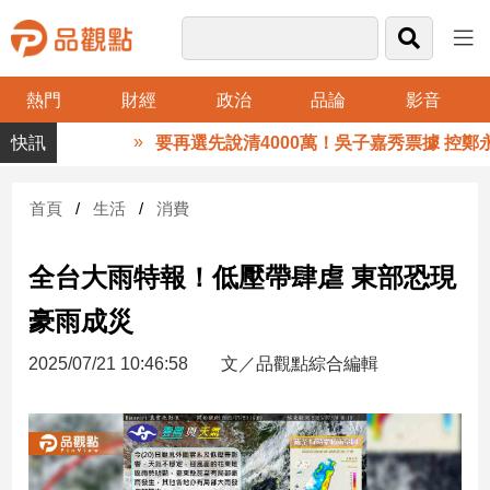
熱門
財經
政治
品論
影音
品
要再選先說清4000萬！吳子嘉秀票據 控鄭永
觀
點
財
首頁
生活
消費
經
全台大雨特報！低壓帶肆虐 東部恐現
台
灣
豪雨成災
財
經
2025/07/21 10:46:58
文／品觀點綜合編輯
新
聞
產
經/
股