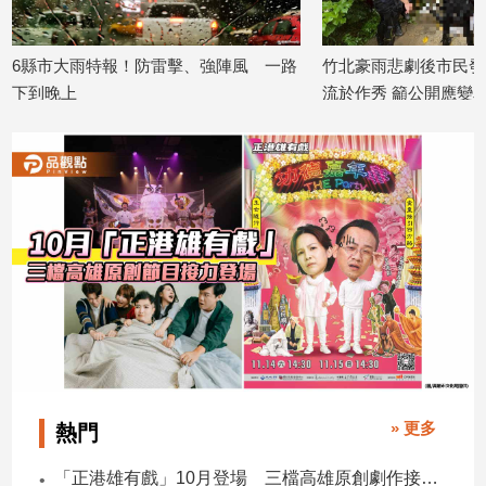
子/
感
情
縣市大雨特報！防雷擊、強陣風 一路
竹北豪雨悲劇後市民發聲 
到晚上
流於作秀 籲公開應變真相
藝
26/07/14
2026/06/27
術
／
文
創
／
電
影
推
薦
科
技/
遊
戲
» 更多
熱門
運
動
「正港雄有戲」10月登場 三檔高雄原創劇作接力演出