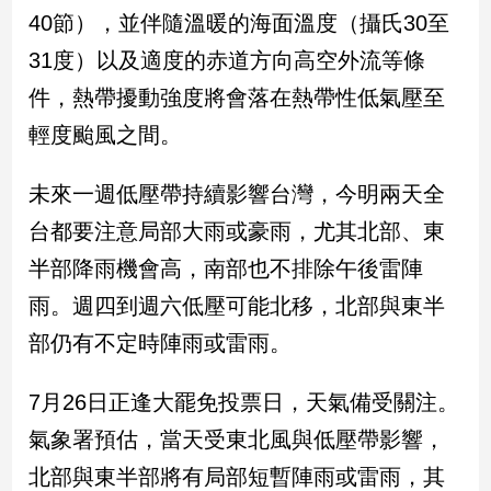
40節），並伴隨溫暖的海面溫度（攝氏30至
娛
31度）以及適度的赤道方向高空外流等條
樂
件，熱帶擾動強度將會落在熱帶性低氣壓至
輕度颱風之間。
娛
樂
星
未來一週低壓帶持續影響台灣，今明兩天全
聞
台都要注意局部大雨或豪雨，尤其北部、東
流
行/
半部降雨機會高，南部也不排除午後雷陣
時
雨。週四到週六低壓可能北移，北部與東半
尚
追
部仍有不定時陣雨或雷雨。
星
7月26日正逢大罷免投票日，天氣備受關注。
氣象署預估，當天受東北風與低壓帶影響，
生
活
北部與東半部將有局部短暫陣雨或雷雨，其