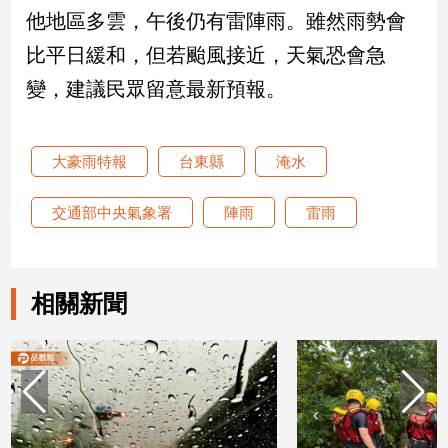
他地區多雲，午後仍有雷陣雨。雖然雨勢會
建
築/
比平日緩和，但若颱風接近，天氣恐會急
室
變，建議民眾留意最新預報。
內
設
計
大豪雨特報
台東縣
淹水
旅
遊/
美
交通部中央氣象署
陣雨
雷雨
食
星
座/
相關新聞
命
理
消
費
健
康/
親