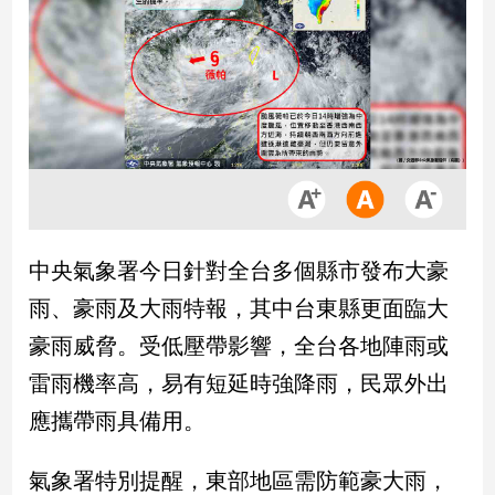
市
房
地
產
品
觀
點
政
中央氣象署今日針對全台多個縣市發布大豪
治
雨、豪雨及大雨特報，其中台東縣更面臨大
政
豪雨威脅。受低壓帶影響，全台各地陣雨或
治
雷雨機率高，易有短延時強降雨，民眾外出
焦
點
應攜帶雨具備用。
品
觀
氣象署特別提醒，東部地區需防範豪大雨，
點