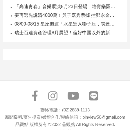
寵
「高速青春」音樂展演8月23日登場 培育樂團發表新作接力開唱
物
Pet
要再選先說清4000萬！吳子嘉秀票據 控鄭永金為鄭朝方2018選縣長籌錢至今未還
08/09-08/15 星座週運「水星進入獅子座，表達力、自信與創意提升」
瑞士百達資產管理8月展望！偏好中國以外的新興市場 看好這些產業
影
音
專
區
合
作
媒
體
聯絡電話：(02)2889-1113
新聞爆料/廣告提案/媒體合作/聯絡信箱：pinview50@gmail.com
投
品觀點 版權所有 ©2022 品觀點 All Rights Reserved.
稿