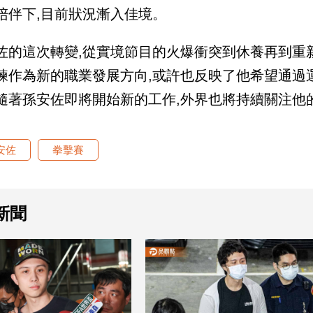
陪伴下,目前狀況漸入佳境。
佐的這次轉變,從實境節目的火爆衝突到休養再到重
練作為新的職業發展方向,或許也反映了他希望通過
隨著孫安佐即將開始新的工作,外界也將持續關注他
安佐
拳擊賽
新聞