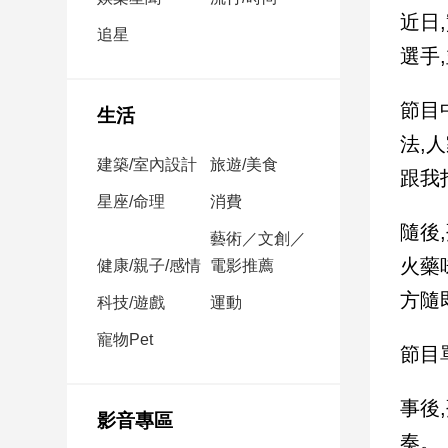
民
近日
調
追星
選手
國
會
焦
節目
生活
點
法,人
建築/室內設計
旅遊/美食
跟我打打
觀
星座/命理
消費
點
隨後
藝術／文創／
火藥
健康/親子/感情
電影推薦
兩
岸/
方隨
科技/遊戲
運動
國
際
寵物Pet
節目
社
會/
事後
地
影音專區
方
奏。