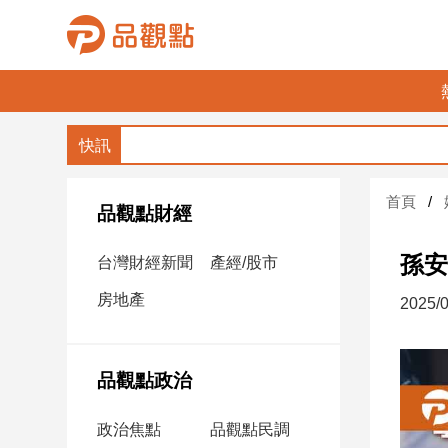
品
觀
點
財
首頁
經
品觀點財經
台
孫安
台灣財經新聞
產經/股市
灣
財
房地產
2025/0
經
新
聞
品觀點政治
產
經/
政治焦點
品觀點民調
股