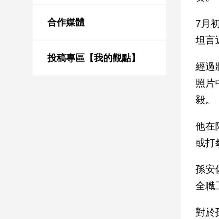
新
冠
合作媒體
7月
病
毒
坦言
專
區
投稿專區【我的觀點】
經過
照片
南
毅。
台
灣
他在
觀
或打
點
南
孫安
台
全職
灣
觀
點
對於