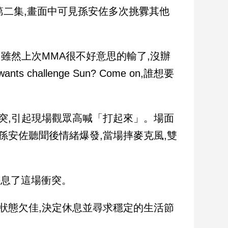
線第二集,畫面中可見孫安佐多次挑釁其他
「雖然上次MMA很不好意思的輸了,沒辦
hallenge Sun? Come on,誰想要
突,引起現場觀眾高喊「打起來」。場面
孫安佐聽聞後情緒爆發,當場摔麥克風,雙
平息了這場衝突。
狀態欠佳,決定休息並尋求穩定的生活節