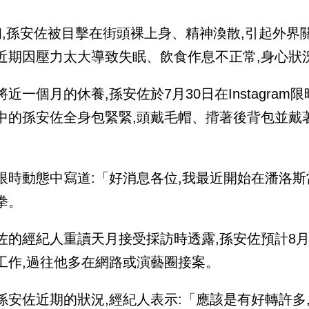
初,孫安佐被目擊在街頭裸上身、精神渙散,引起外界
近期因壓力太大導致失眠、飲食作息不正常,身心狀況
將近一個月的休養,孫安佐於7月30日在Instagra
中的孫安佐全身包緊緊,頭戴毛帽、揹著後背包並戴著
限時動態中寫道:「好消息各位,我最近開始在潘洛斯
拳。
佐的經紀人重讀天月接受採訪時透露,孫安佐預計8
工作,過往他多在網路或演藝圈接案。
孫安佐近期的狀況,經紀人表示:「應該是有好轉許多