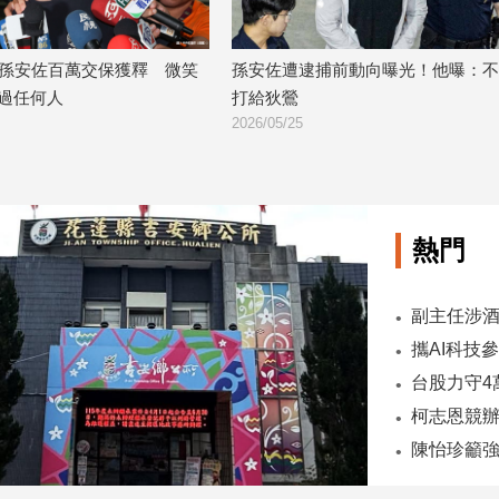
孫安佐遭逮捕前動向曝光！他曝：不敢
狄鶯狂燒3千萬救子！富
打給狄鶯
吃粥都會氣炸
2026/05/25
2026/05/21
熱門
陳怡珍籲強