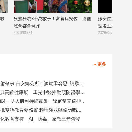
養孫安佐 連他
孫安佐遭爆曾零出席仍要求過關！老師
原本是
點名王大陸也神隱
流量
2026/05/20
2026/0
» 更多
副主任涉酒駕肇事 吉安鄉公所：酒駕零容忍 請辭獲准
攜AI科技參展高齡健康展 馬光中醫推動預防醫學迎接長壽新經濟
台股力守4萬4！法人研判持續震盪 逢低留意這些族群
柯志恩競辦批雙語教育要務實 賴瑞隆競辦駁勿唱衰高雄
化教育支持 AI、防毒、家教三箭齊發