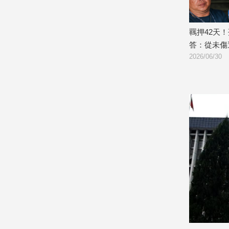
建
築/
奶到12歲是神經
羈押42天！孫安佐百萬交保獲釋 微笑
室
玄機反擊
答：從未傷過任何人
內
設
2026/06/30
計
旅
遊/
美
食
星
座/
命
理
消
費
健
康/
親