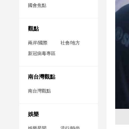
市
國會焦點
房
地
產
觀點
兩岸/國際
社會/地方
品
觀
新冠病毒專區
點
政
治
南台灣觀點
政
南台灣觀點
治
焦
點
娛樂
品
觀
點
娛樂星聞
流行/時尚