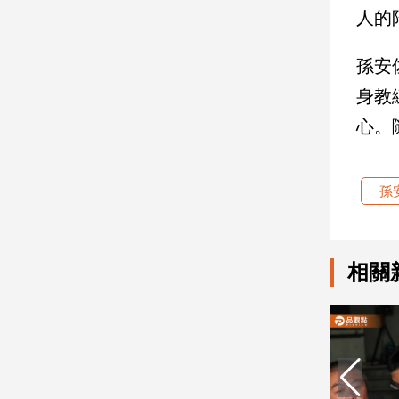
人的
娛
孫安
樂
身教
娛
心。
樂
星
聞
孫
流
行/
時
尚
相關
追
星
生
活