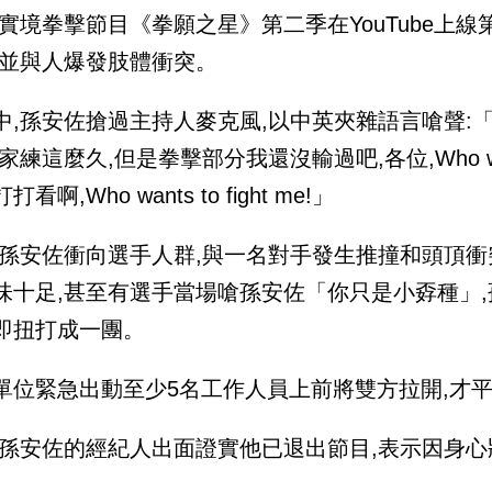
,實境拳擊節目《拳願之星》第二季在YouTube上
,並與人爆發肢體衝突。
中,孫安佐搶過主持人麥克風,以中英夾雜語言嗆聲:
家練這麼久,但是拳擊部分我還沒輸過吧,各位,Who wants c
看啊,Who wants to fight me!」
,孫安佐衝向選手人群,與一名對手發生推撞和頭頂衝
味十足,甚至有選手當場嗆孫安佐「你只是小孬種」,
即扭打成一團。
單位緊急出動至少5名工作人員上前將雙方拉開,才
,孫安佐的經紀人出面證實他已退出節目,表示因身心