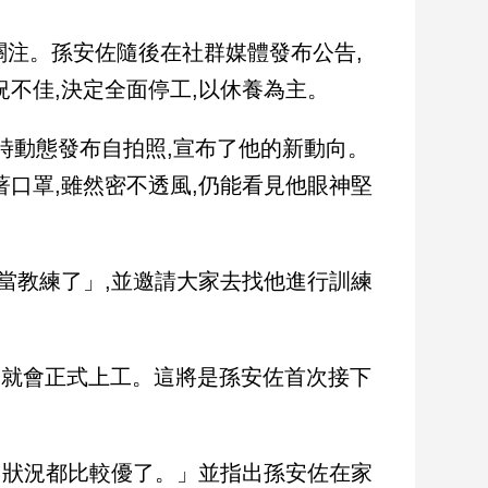
關注。孫安佐隨後在社群媒體發布公告,
不佳,決定全面停工,以休養為主。
m限時動態發布自拍照,宣布了他的新動向。
口罩,雖然密不透風,仍能看見他眼神堅
當教練了」,並邀請大家去找他進行訓練
月就會正式上工。這將是孫安佐首次接下
,狀況都比較優了。」並指出孫安佐在家