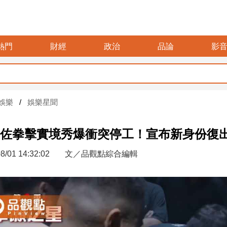
熱門
財經
政治
品論
影
娛樂
娛樂星聞
佐拳擊實境秀爆衝突停工！宣布新身份復
8/01 14:32:02
文／品觀點綜合編輯