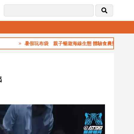
音
暑假玩布袋 親子暢遊海線生態 體驗食農樂趣
出