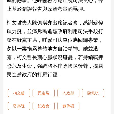
屬的憾事。他呼籲檢方應正視司法良心，停
新
止基於錯誤報告與政治考量的羈押。
冠
病
毒
柯文哲夫人陳佩琪亦出席記者會，感謝蘇偉
專
區
碩力挺，並痛斥民進黨政府利用司法手段打
壓在野黨主席，呼籲司法單位應回歸專業，
勿以一案拖累整體地方自治精神。她並透
南
台
露，柯文哲長期心臟狀況堪憂，若持續羈押
灣
恐危及生命，強調將不排除國際發聲，揭露
觀
民進黨政府的打壓行徑。
點
南
台
柯文哲
民進黨
內政部
陳佩琪
灣
觀
監察院
記者會
蘇偉碩
點