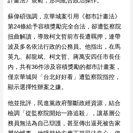
計畫法》規範，形同配合政治操作。
民
調
蘇偉碩強調，京華城案引用《都市計畫法》
國
會
第24條給予容積獎勵完全合法，卻遭監察院
焦
扭曲解讀，導致柯文哲前市長遭羈押，連帶
點
波及多名依法行政的公務員。他指出，在馬
英九、郝龍斌、柯文哲、蔣萬安四任市長任
觀
內，共有36件涉及容積獎勵的都市計畫案，
點
僅京華城與「台北好好看」遭監察院指控，
兩
顯示選擇性辦案之嫌。
岸/
國
際
他並批評，民進黨政府壟斷政經資源，結合
社
檢調「從監察院開始一路追殺」，讓基層公
會/
地
務員無法為自己辯護，甚至傳出逼死被告家
方