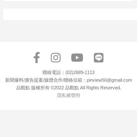
子/
感
情
藝
術
／
文
創
／
電
聯絡電話：(02)2889-1113
影
推
新聞爆料/廣告提案/媒體合作/聯絡信箱：pinview50@gmail.com
薦
品觀點 版權所有 ©2022 品觀點 All Rights Reserved.
科
隱私權聲明
技/
遊
戲
運
動