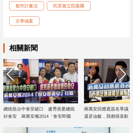
都市計畫法
民眾黨立院黨團
娛
京華城案
樂
娛
樂
相關新聞
星
聞
流
行/
時
尚
追
星
燕要總統
蔣萬安回應遮簽名爭議：「不管是麵線
新竹縣長選
安即國
還是油飯，我都很喜歡」
子「煉金」
生
2026/08/06
2026/08/05
活