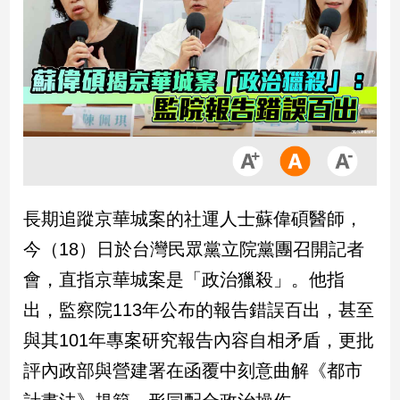
市
房
地
產
品
觀
點
政
長期追蹤京華城案的社運人士蘇偉碩醫師，
治
今（18）日於台灣民眾黨立院黨團召開記者
政
會，直指京華城案是「政治獵殺」。他指
治
出，監察院113年公布的報告錯誤百出，甚至
焦
點
與其101年專案研究報告內容自相矛盾，更批
品
評內政部與營建署在函覆中刻意曲解《都市
觀
點