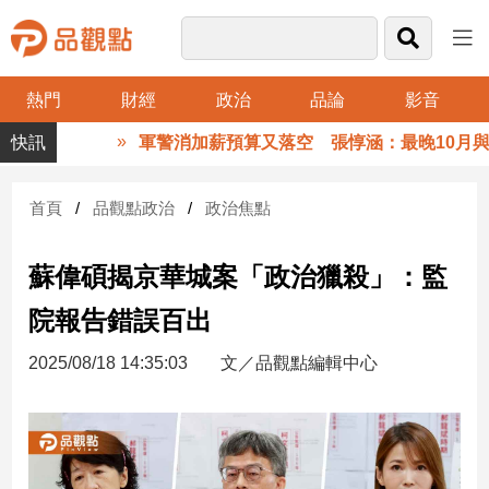
熱門
財經
政治
品論
影音
品
軍警消加薪預算又落空 張惇涵：最晚10月與立
觀
點
財
首頁
品觀點政治
政治焦點
經
蘇偉碩揭京華城案「政治獵殺」：監
台
灣
院報告錯誤百出
財
經
2025/08/18 14:35:03
文／品觀點編輯中心
新
聞
產
經/
股