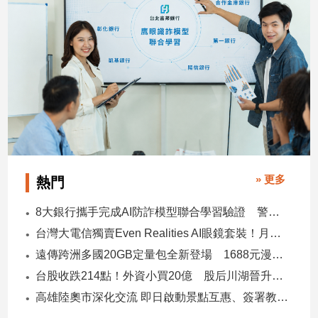
建
築/
室
內
設
計
旅
遊/
美
食
» 更多
熱門
星
座/
命
8大銀行攜手完成AI防詐模型聯合學習驗證 警示帳戶準確度提升2倍
理
台灣大電信獨賣Even Realities AI眼鏡套裝！月付1399元 專案價3990
消
遠傳跨洲多國20GB定量包全新登場 1688元漫遊逾百國家！
費
台股收跌214點！外資小買20億 股后川湖晉升萬金股
健
高雄陸奧市深化交流 即日啟動景點互惠、簽署教育合作MOU
康/
親