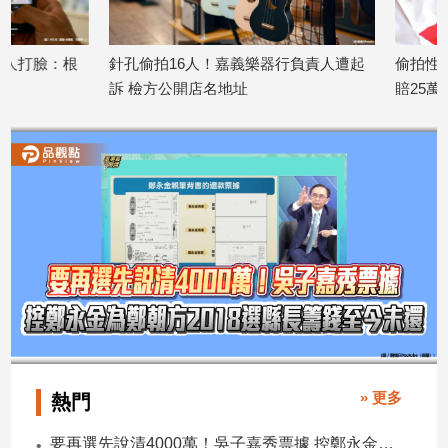
建
築/
根
針孔偷拍16人！嘉義樂器行負責人遭起
偷拍性愛影片還傳
室
訴 檢方公開店名地址
賠25萬元
內
設
2026/07/21
2026/07/14
計
旅
遊/
美
食
星
座/
命
理
消
費
» 更多
熱門
健
康/
要再選先說清4000萬！吳子嘉秀票據 控鄭永金為鄭朝方2018選縣長籌錢至今未還
親