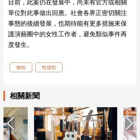
目前，此案仍在發展中，尚未有官方或相關
單位對此事做出回應。社會各界正密切關注
娛
事態的後續發展，也期待能有更多措施來保
樂
護演藝圈中的女性工作者，避免類似事件再
娛
度發生。
樂
星
聞
流
偷拍
性侵犯
行/
時
尚
相關新聞
追
星
生
活