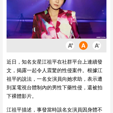
市
房
地
產
品
觀
點
政
近日，知名女星江祖平在社群平台上連續發
治
文，揭露一起令人震驚的性侵案件。根據江
政
祖平的說法，一名女演員向她求助，表示遭
治
到某電視台體制內的男性下藥性侵，還被拍
焦
點
下裸體影片。
品
觀
江祖平描述，事發當時該名女演員因身體不
點