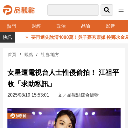
熱門
財經
政治
品論
影音
品
要再選先說清4000萬！吳子嘉秀票據 控鄭永金為
觀
點
財
首頁
觀點
社會/地方
經
女星遭電視台人士性侵偷拍！ 江祖平
台
灣
收「求助私訊」
財
經
2025/08/19 15:53:01
文／品觀點綜合編輯
新
聞
產
經/
股