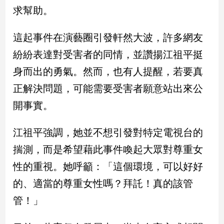
新
求幫助。
冠
病
這起事件在演藝圈引發軒然大波，許多網友
毒
專
紛紛表達對受害者的同情，並讚揚江祖平挺
區
身而出的勇氣。然而，也有人提醒，若要真
正解決問題，可能需要受害者願意站出來公
南
開事實。
台
灣
江祖平強調，她並不想引發對特定電視台的
觀
點
揣測，而是希望藉此事件喚起大眾對尊重女
性的重視。她呼籲：「這個環境，可以好好
南
台
的、適當的尊重女性嗎？拜託！真的該管
灣
管！」
觀
點