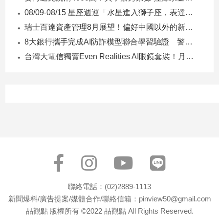
子/
08/09-08/15 星座週運「水星進入獅子座，表達力、自信與創意提升」
感
瑞士百達資產管理8月展望！偏好中國以外的新興市場 看好這些產業
情
8大銀行攜手完成AI防詐模型聯合學習驗證 警示帳戶準確度提升2倍
藝
術
台灣大電信獨賣Even Realities AI眼鏡套裝！月付1399元 專案價3990
／
文
創
／
電
影
推
薦
科
技/
遊
戲
聯絡電話：(02)2889-1113
運
新聞爆料/廣告提案/媒體合作/聯絡信箱：pinview50@gmail.com
動
品觀點 版權所有 ©2022 品觀點 All Rights Reserved.