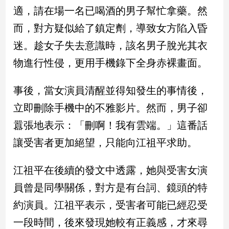
民
適，請在場一名已喝酒的男子幫忙拿藥。然
調
而，對方疑似給了鎮定劑，導致女方陷入昏
國
會
迷。趁女子失去意識時，該名男子脫光其衣
焦
物進行性侵，更用手機錄下全身赤裸畫面。
點
事後，當女演員清醒並得知發生的事情後，
觀
立即刪除手機中的不雅影片。然而，男子卻
點
囂張地表示：「刪啊！我有雲端。」這番話
兩
讓受害者更加絕望，只能向江祖平求助。
岸/
國
江祖平在後續的發文中透露，她與受害女演
際
員曾是同學關係，對方是有台詞、鏡頭的特
社
會/
約演員。江祖平表示，受害者可能已經忍受
地
方
一段時間，後來發現她較有正義感，才來尋