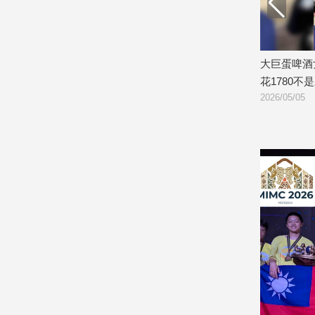
建
築/
室
內
來首度失
台灣科技業挺職棒！台亞半導體董座李
大巨蛋啤酒
設
國光：運動凝聚社會向心力
花1780不
計
2026/05/30
2026/05/05
旅
遊/
美
食
星
座/
命
理
消
費
健
康/
親