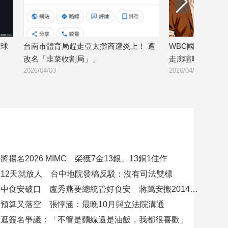
全球
台南市體育局趕走亞太攤商遭炎上！ 遭
WBC國手深夜飯
改名「韭菜收割局」」
走廊喧嘩惹眾怒
2026/04/03
2026/04/01
揚名2026 MIMC​ 榮獲7金13銀、13銅1佳作
12天就放人 台中地院發稿反駁：沒有司法雙標
賴總統批台中食安破口 盧秀燕要總統管好食安 蔣萬安搬2014「食安即國安」打臉
預算又落空 張惇涵：最晚10月與立法院溝通
應遮簽名爭議：「不管是麵線還是油飯，我都很喜歡」