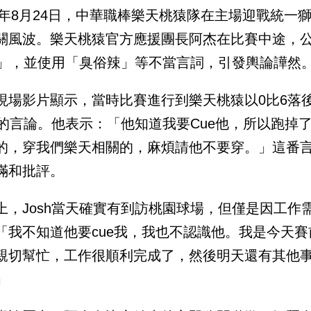
25年8月24日，中華職棒樂天桃猿隊在主場迎戰統
關風波。樂天桃猿官方應援團長阿杰在比賽中途，公開點
sh」，並使用「臭俗辣」等不當言詞，引發輿論譁然
現場影片顯示，當時比賽進行到樂天桃猿以0比6落
sh的言論。他表示：「他知道我要Cue他，所以跑
的，穿我們樂天相關的，麻煩請他不要穿。」這番
滿和批評。
上，Josh當天確實有到訪桃園球場，但僅是因工作需
「我不知道他要cue我，我也不認識他。我是今天
親切幫忙，工作很順利完成了，然後明天還有其他
」