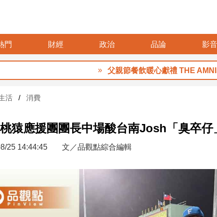
熱門
財經
政治
品論
影
父親節餐飲暖心獻禮 THE AMNIS
生活
消費
桃猿應援團團長中場酸台南Josh「臭卒仔
8/25 14:44:45
文／品觀點綜合編輯