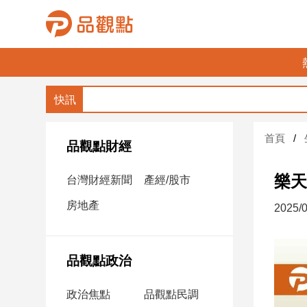
品
觀
點
財
首頁
經
品觀點財經
台
樂天
台灣財經新聞
產經/股市
灣
財
房地產
2025/0
經
新
聞
品觀點政治
產
經/
政治焦點
品觀點民調
股