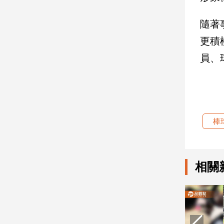
隨著
娛
樂
更積
員、
娛
樂
星
聞
流
行/
棒
時
尚
追
相關
星
生
活