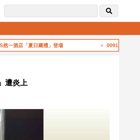
音
然一酒店「夏日藏禮」登場
00913八月除息創新
」遭炎上