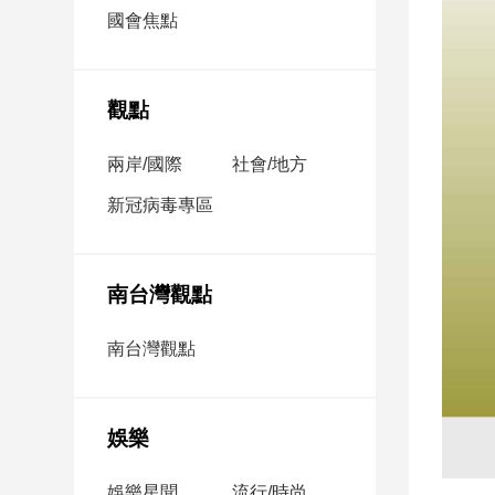
市
國會焦點
房
地
產
觀點
兩岸/國際
社會/地方
品
觀
新冠病毒專區
點
政
治
南台灣觀點
政
南台灣觀點
治
焦
點
娛樂
品
觀
點
娛樂星聞
流行/時尚