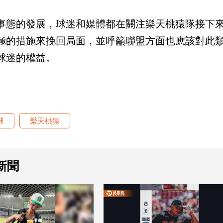
事態的發展，球迷和媒體都在關注樂天桃猿隊接下
極的措施來挽回局面，並呼籲聯盟方面也應該對此
球迷的權益。
球
樂天桃猿
新聞