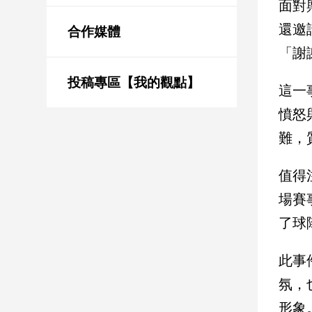
面對
新
冠
還邀
合作媒體
病
「謝
毒
專
區
投稿專區【我的觀點】
這一
憤怒
南
難，
台
灣
值得
觀
場賽
點
了球
南
台
此事
灣
觀
氛，
點
形象