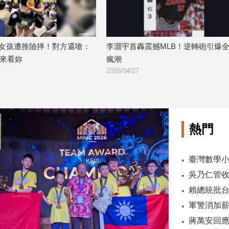
女孩遭推險摔！對方還嗆：
李灝宇首轟震撼MLB！逆轉砲引爆
是來看妳
瘋潮
2026/04/27
熱門
臺灣數學小將
吳乃仁管收
軍警消加薪
蔣萬安回