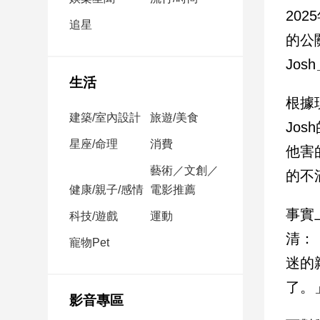
民
20
調
追星
的公
國
會
Jo
焦
生活
點
根據
建築/室內設計
旅遊/美食
Jo
觀
星座/命理
消費
他害
點
藝術／文創／
的不
健康/親子/感情
電影推薦
兩
岸/
事實
科技/遊戲
運動
國
清：
際
寵物Pet
社
迷的
會/
了。
地
影音專區
方