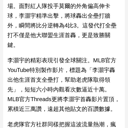
民
場。面對紅人隊投手莫爾的外角偏高伸卡
調
球，李灝宇精準出擊，將球轟出全壘打牆
國
會
外，瞬間將比分逆轉為4比3。這發代打全壘
焦
打不僅是他大聯盟生涯首轟，更是致勝關
點
鍵。
觀
李灝宇的精彩表現引發全球關注。MLB官方
點
YouTube特別製作影片，標題為「李灝宇轟
兩
出他生涯首支全壘打，幫助老虎隊取得領
岸/
先」，短短六小時內觀看次數逼近十萬。
國
際
MLB官方Threads更將李灝宇首轟影片置頂，
社
累積近三萬讚，遠超其他貼文的百讚數據。
會/
地
方
老虎隊官方社群同樣把握這波流量熱潮，瘋