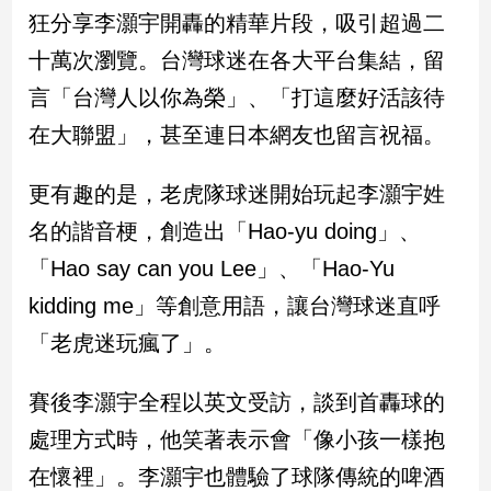
新
狂分享李灝宇開轟的精華片段，吸引超過二
冠
十萬次瀏覽。台灣球迷在各大平台集結，留
病
毒
言「台灣人以你為榮」、「打這麼好活該待
專
區
在大聯盟」，甚至連日本網友也留言祝福。
更有趣的是，老虎隊球迷開始玩起李灝宇姓
南
名的諧音梗，創造出「Hao-yu doing」、
台
「Hao say can you Lee」、「Hao-Yu
灣
觀
kidding me」等創意用語，讓台灣球迷直呼
點
「老虎迷玩瘋了」。
南
台
賽後李灝宇全程以英文受訪，談到首轟球的
灣
處理方式時，他笑著表示會「像小孩一樣抱
觀
點
在懷裡」。李灝宇也體驗了球隊傳統的啤酒