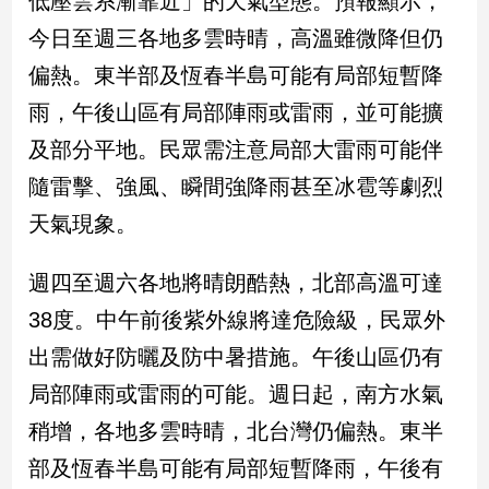
低壓雲系漸靠近」的天氣型態。預報顯示，
新
今日至週三各地多雲時晴，高溫雖微降但仍
冠
病
偏熱。東半部及恆春半島可能有局部短暫降
毒
專
雨，午後山區有局部陣雨或雷雨，並可能擴
區
及部分平地。民眾需注意局部大雷雨可能伴
隨雷擊、強風、瞬間強降雨甚至冰雹等劇烈
南
天氣現象。
台
灣
週四至週六各地將晴朗酷熱，北部高溫可達
觀
38度。中午前後紫外線將達危險級，民眾外
點
出需做好防曬及防中暑措施。午後山區仍有
南
局部陣雨或雷雨的可能。週日起，南方水氣
台
灣
稍增，各地多雲時晴，北台灣仍偏熱。東半
觀
點
部及恆春半島可能有局部短暫降雨，午後有