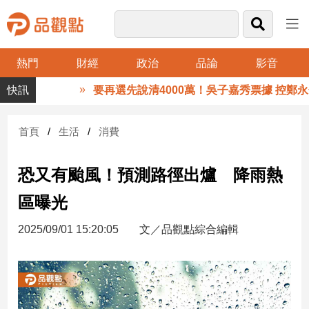
熱門
財經
政治
品論
影音
品
要再選先說清4000萬！吳子嘉秀票據 控鄭永金
觀
點
財
首頁
生活
消費
經
恐又有颱風！預測路徑出爐 降雨熱
台
灣
區曝光
財
經
2025/09/01 15:20:05
文／品觀點綜合編輯
新
聞
產
經/
股