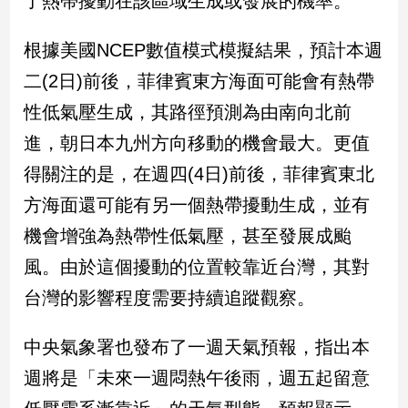
了熱帶擾動在該區域生成或發展的機率。
民
調
根據美國NCEP數值模式模擬結果，預計本週
國
會
二(2日)前後，菲律賓東方海面可能會有熱帶
焦
性低氣壓生成，其路徑預測為由南向北前
點
進，朝日本九州方向移動的機會最大。更值
得關注的是，在週四(4日)前後，菲律賓東北
觀
方海面還可能有另一個熱帶擾動生成，並有
點
機會增強為熱帶性低氣壓，甚至發展成颱
兩
風。由於這個擾動的位置較靠近台灣，其對
岸/
國
台灣的影響程度需要持續追蹤觀察。
際
社
中央氣象署也發布了一週天氣預報，指出本
會/
地
週將是「未來一週悶熱午後雨，週五起留意
方