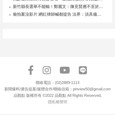
寵
新竹縣長選舉不能輸！鄭麗文：陳見賢應不至於親痛仇快
物
Pet
偷拍案沒影片 網紅律師喊都提告 法界：須具備侵權要件
影
音
專
區
合
作
媒
聯絡電話：(02)2889-1113
體
新聞爆料/廣告提案/媒體合作/聯絡信箱：pinview50@gmail.com
品觀點 版權所有 ©2022 品觀點 All Rights Reserved.
隱私權聲明
投
稿