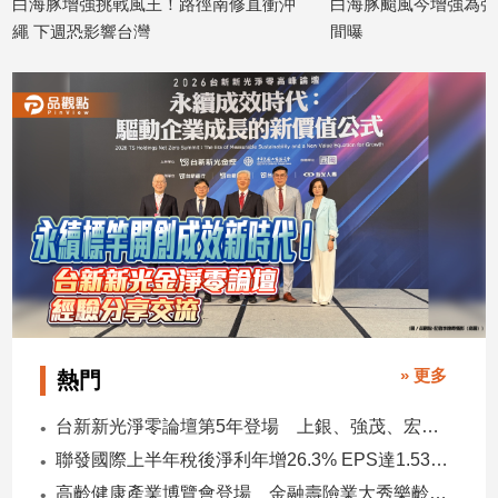
風王！路徑南修直衝沖
白海豚颱風今增強為強颱！影響台灣時
子/
灣
間曝
感
2026/07/29
情
藝
術
／
文
創
／
電
影
推
薦
科
技/
» 更多
熱門
遊
戲
台新新光淨零論壇第5年登場 上銀、強茂、宏碁、金寶經驗分享！
運
聯發國際上半年稅後淨利年增26.3% EPS達1.53元 下半年茶飲與餐食齊發 營運可望逐季上升
動
高齡健康產業博覽會登場 金融壽險業大秀樂齡金融服務！