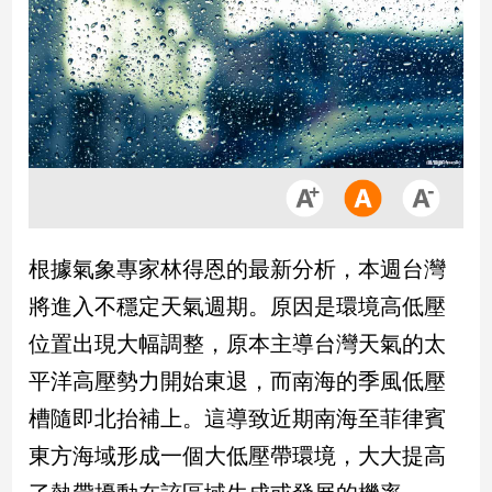
市
房
地
產
品
觀
點
政
根據氣象專家林得恩的最新分析，本週台灣
治
將進入不穩定天氣週期。原因是環境高低壓
政
位置出現大幅調整，原本主導台灣天氣的太
治
平洋高壓勢力開始東退，而南海的季風低壓
焦
點
槽隨即北抬補上。這導致近期南海至菲律賓
品
東方海域形成一個大低壓帶環境，大大提高
觀
點