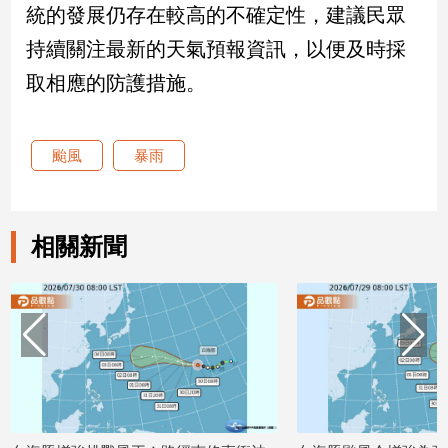
統的發展仍存在較高的不確定性，建議民眾
建
持續關注最新的天氣預報資訊，以便及時採
築/
室
取相應的防護措施。
內
設
計
颱風
暴雨
旅
遊/
美
食
相關新聞
星
座/
命
理
消
費
健
康/
親