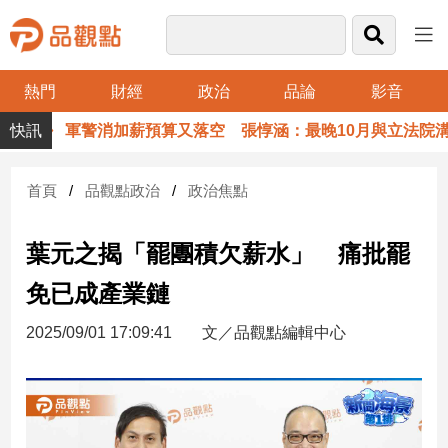
熱門
財經
政治
品論
影音
品
軍警消加薪預算又落空 張惇涵：最晚10月與立法院溝通
觀
點
財
首頁
品觀點政治
政治焦點
經
葉元之揭「罷團積欠薪水」 痛批罷
台
灣
免已成產業鏈
財
經
2025/09/01 17:09:41
文／品觀點編輯中心
新
聞
產
經/
股