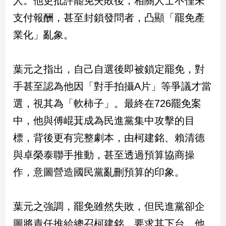
人。他更批評罷免失敗後，相關人士不僅未
民
支付報酬，甚至封鎖發問者，凸顯「罷免產
調
國
業化」亂象。
會
焦
點
葉元之指出，自己自選後即被鎖定罷免，對
手甚至認為他因「對手拍攝A片」等爭議才當
觀
選，視其為「軟柿子」。最終在726罷免案
點
中，他與傅崐萁成為民進黨集中攻擊的目
標，背後更有完整劇本，由柯建銘、賴清德
兩
岸/
與卓榮泰聯手推動，甚至透過預算協商操
國
際
作，意圖營造國民黨亂刪預算的印象。
社
會/
葉元之強調，罷免雖然失敗，但民進黨卻企
地
方
圖將責任推給總召柯建銘，要求其下台。他