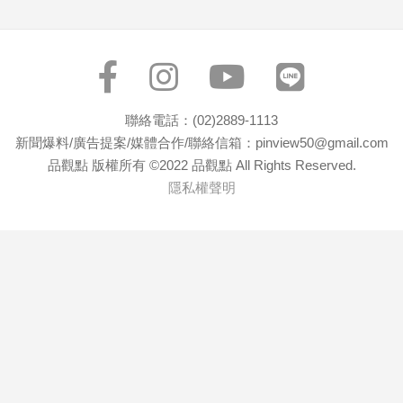
寵
物
Pet
影
聯絡電話：(02)2889-1113
音
新聞爆料/廣告提案/媒體合作/聯絡信箱：pinview50@gmail.com
專
品觀點 版權所有 ©2022 品觀點 All Rights Reserved.
區
隱私權聲明
合
作
媒
體
投
稿