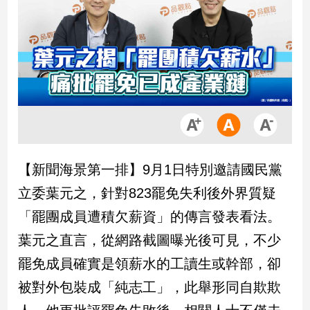
市
房
地
產
品
觀
點
政
【新聞海景第一排】9月1日特別邀請國民黨
治
立委葉元之，針對823罷免失利後外界質疑
政
「罷團成員遭積欠薪資」的傳言發表看法。
治
葉元之直言，從網路截圖曝光後可見，不少
焦
點
罷免成員確實是領薪水的工讀生或幹部，卻
品
被對外包裝成「純志工」，此舉形同自欺欺
觀
點