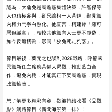
新
認為，大罷免是民進黨集體決策，許智傑等
冠
病
人也積極參與，卻只讓柯一人背鍋，顯見黨
毒
內權力鬥爭白熱化。他直言，柯建銘「雖可
專
區
惡但誠實」，相較其他黨內人士更不虛偽，
如今反遭切割，形同「狡兔死走狗烹」。
南
台
節目最後，葉元之也談到2028戰略，呼籲國
灣
民黨新任主席應具備大局觀，推動藍白合
觀
點
作，避免內耗，才能真正下架民進黨，實現
政黨輪替 。
南
台
灣
想了解更多精彩內容，歡迎持續收看《品觀
觀
點
點》網路節目《新聞海景第一排》！