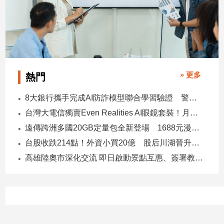
子/
感
情
藝
術
／
» 更多
熱門
文
創
／
8大銀行攜手完成AI防詐模型聯合學習驗證 警示帳戶準確度提升2倍
電
台灣大電信獨賣Even Realities AI眼鏡套裝！月付1399元 專案價3990
影
遠傳跨洲多國20GB定量包全新登場 1688元漫遊逾百國家！
推
薦
台股收跌214點！外資小買20億 股后川湖晉升萬金股
科
高雄陸奧市深化交流 即日啟動景點互惠、簽署教育合作MOU
技/
遊
戲
運
動