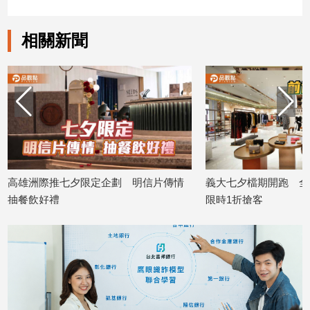
建
築/
相關新聞
室
內
設
計
旅
遊/
美
食
星
高雄洲際推七夕限定企劃 明信片傳情
義大七夕檔期開跑 全
座/
抽餐飲好禮
限時1折搶客
命
2026/08/06
2026/08/06
理
消
費
健
康/
親