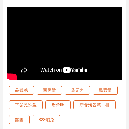
娛
樂
娛
樂
星
聞
流
行/
時
尚
追
品觀點
國民黨
葉元之
民眾黨
星
下架民進黨
樊啓明
新聞海景第一排
生
罷團
823罷免
活